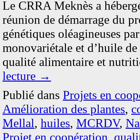
Le CRRA Meknès a hébergé 
réunion de démarrage du pro
génétiques oléagineuses par
monovariétale et d’huile d
qualité alimentaire et nutri
lecture
→
Publié dans
Projets en coop
Amélioration des plantes
,
c
Mellal
,
huiles
,
MCRDV
,
Na
Projet en coopération
,
quali