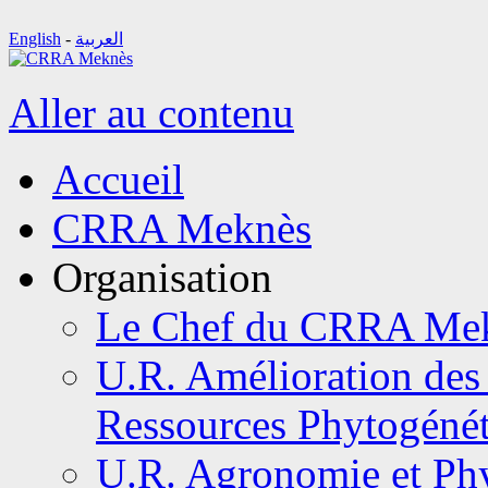
English
-
العربية
Aller au contenu
Accueil
CRRA Meknès
Organisation
Le Chef du CRRA Me
U.R. Amélioration des 
Ressources Phytogéné
U.R. Agronomie et Phy