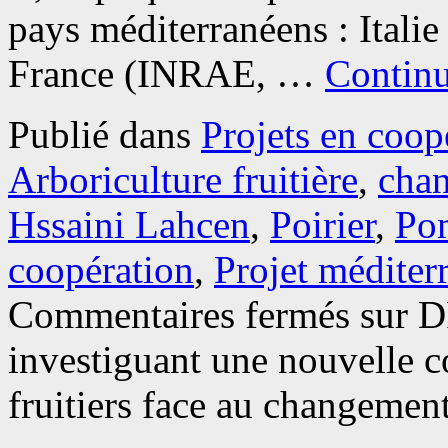
pays méditerranéens : Ital
France (INRAE, …
Continu
Publié dans
Projets en coop
Arboriculture fruitière
,
chan
Hssaini Lahcen
,
Poirier
,
Po
coopération
,
Projet méditer
Commentaires fermés
sur D
investiguant une nouvelle c
fruitiers face au changemen