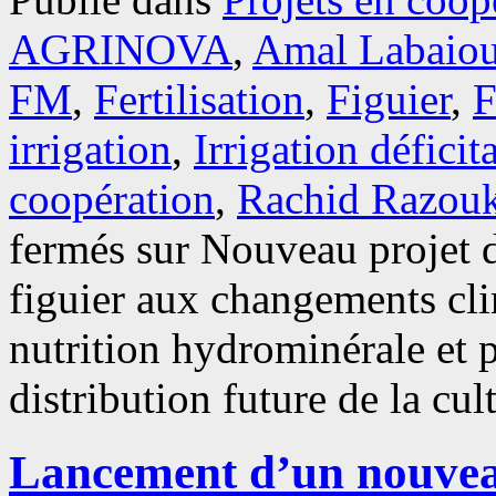
AGRINOVA
,
Amal Labaiou
FM
,
Fertilisation
,
Figuier
,
F
irrigation
,
Irrigation déficit
coopération
,
Rachid Razou
fermés
sur Nouveau projet d
figuier aux changements cli
nutrition hydrominérale et p
distribution future de la cul
Lancement d’un nouveau