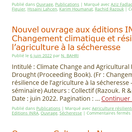
Publié dans
Ouvrage
,
Publications
|
Marqué avec
Aziz Fadla
Figuier
,
Hssaini Lahcen
,
Karim Houmanat
,
Rachid Razouk
|
C
Nouvel ouvrage aux éditions I
Changement climatique et rési
l’agriculture à la sécheresse
Publié le
6 juin 2022
par
N. BAHRI
Intitulé : Climate Change and Agricultural 
Drought (Proceeding Book). (Fr : Changem
résilience de l’agriculture à la sécheresse
séminaire) Auteurs : Collectif (Razouk. R & 
Date : juin 2022. Pagination : …
Continuer 
Publié dans
Publications
|
Marqué avec
Agriculture résilient
Editions INRA
,
Ouvrage
,
Sécheresse
|
Commentaires fermés