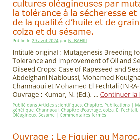
cultures oléagineuses par mu
la tolérance à la sécheresse et 
de la qualité d’huile et de grai
colza et du sésame.
Publié le
29 avril 2024
par
N. BAHRI
Intitulé original : Mutagenesis Breeding f
Tolerance and Improvement of Oil and Se
Oilseed Crops: Case of Rapeseed and Ses
Abdelghani Nabloussi, Mohamed Kouighat
Channaoui et Mohamed El Fechtali (INRA
Ouvrage : Kumar, N. (Ed.). …
Continuer la
Publié dans
Articles scientifiques
,
Chapitre
,
Publications
|
Ma
génétique
,
Channaoui
,
Chapitre d'ouvrage
,
colza
,
El Fechtali
,
Oléagineux
,
Sesame
|
Commentaires fermés
Ouvrage : Le Figuier au Maroc,