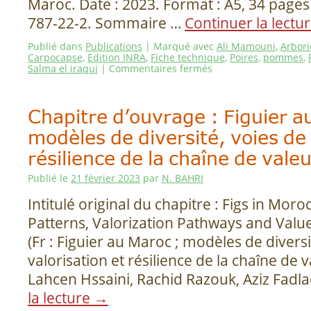
Maroc. Date : 2023. Format : A5, 34 pages
787-22-2. Sommaire …
Continuer la lectu
Publié dans
Publications
|
Marqué avec
Ali Mamouni
,
Arbori
Carpocapse
,
Edition INRA
,
Fiche technique
,
Poires
,
pommes
,
Salma el iraqui
|
Commentaires fermés
Chapitre d’ouvrage : Figuier a
modèles de diversité, voies de 
résilience de la chaîne de vale
Publié le
21 février 2023
par
N. BAHRI
Intitulé original du chapitre : Figs in Moroc
Patterns, Valorization Pathways and Value
(Fr : Figuier au Maroc ; modèles de diversi
valorisation et résilience de la chaîne de v
Lahcen Hssaini, Rachid Razouk, Aziz Fadl
la lecture
→