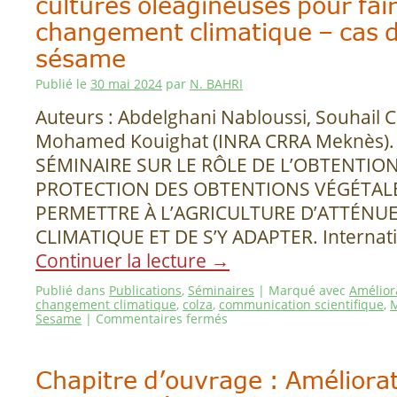
cultures oléagineuses pour fai
changement climatique – cas d
sésame
Publié le
30 mai 2024
par
N. BAHRI
Auteurs : Abdelghani Nabloussi, Souhail 
Mohamed Kouighat (INRA CRRA Meknès). 
SÉMINAIRE SUR LE RÔLE DE L’OBTENTION
PROTECTION DES OBTENTIONS VÉGÉTAL
PERMETTRE À L’AGRICULTURE D’ATTÉNU
CLIMATIQUE ET DE S’Y ADAPTER. Internati
Continuer la lecture
→
Publié dans
Publications
,
Séminaires
|
Marqué avec
Amélior
changement climatique
,
colza
,
communication scientifique
,
Sesame
|
Commentaires fermés
Chapitre d’ouvrage : Améliora