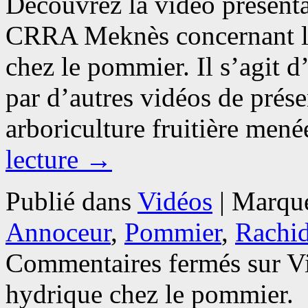
Découvrez la vidéo présenta
CRRA Meknès concernant le 
chez le pommier. Il s’agit d
par d’autres vidéos de prése
arboriculture fruitière me
lecture
→
Publié dans
Vidéos
|
Marqué
Annoceur
,
Pommier
,
Rachi
Commentaires fermés
sur Vi
hydrique chez le pommier.