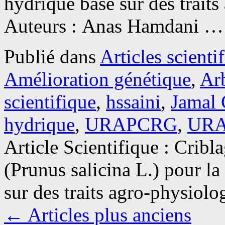
hydrique basé sur des traits
Auteurs : Anas Hamdani 
Publié dans
Articles scienti
Amélioration génétique
,
Arb
scientifique
,
hssaini
,
Jamal 
hydrique
,
URAPCRG
,
UR
Article Scientifique : Cribl
(Prunus salicina L.) pour la
sur des traits agro-physiolo
←
Articles plus anciens