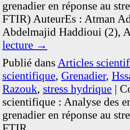
grenadier en réponse au str
FTIR) AuteurEs : Atman Adi
Abdelmajid Haddioui (2),
lecture
→
Publié dans
Articles scienti
scientifique
,
Grenadier
,
Hss
Razouk
,
stress hydrique
|
C
scientifique : Analyse des 
grenadier en réponse au str
FTIR.