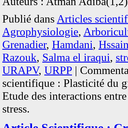
Auteurs : Atman Adiba(1,2
Publié dans
Articles scienti
Agrophysiologie
,
Arboricult
Grenadier
,
Hamdani
,
Hssai
Razouk
,
Salma el iraqui
,
st
URAPV
,
URPP
|
Commentai
scientifique : Plasticité du 
Etude des interactions entre
stress.
Article Scientifique : C