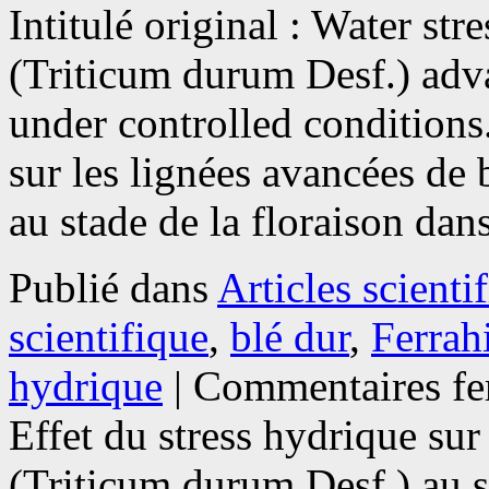
Intitulé original : Water st
(Triticum durum Desf.) adva
under controlled conditions.
sur les lignées avancées de
au stade de la floraison da
Publié dans
Articles scienti
scientifique
,
blé dur
,
Ferrah
hydrique
|
Commentaires fe
Effet du stress hydrique sur
(Triticum durum Desf.) au s