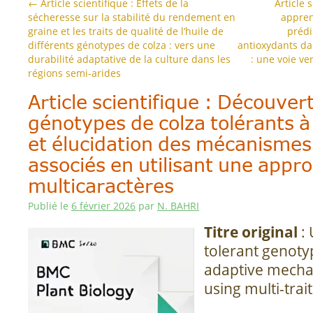
←
Article scientifique : Effets de la
Article 
sécheresse sur la stabilité du rendement en
appren
graine et les traits de qualité de l’huile de
prédi
différents génotypes de colza : vers une
antioxydants dan
durabilité adaptative de la culture dans les
: une voie ve
régions semi-arides
Article scientifique : Découver
génotypes de colza tolérants à
et élucidation des mécanismes
associés en utilisant une appr
multicaractères
Publié le
6 février 2026
par
N. BAHRI
Titre original
: 
tolerant genot
adaptive mecha
using multi-tra