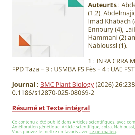
AuteurEs
: Abd
(1,2), Abdelmaji
Imad Khabach (
Ennoury (4), Lail
Hammani (2) an
Nabloussi (1).
1 : INRA CRRA 
FPD Taza – 3 : USMBA FS Fès – 4 : UAE FS
Journal
:
BMC Plant Biology
(2026) 26:238
0.1186/s12870-025-08069-2
Résumé et Texte intégral
Ce contenu a été publié dans
Articles scientifiques
, avec com
Amélioration génétique
,
Article scientifique
,
colza
,
Nabloussi
Vous pouvez le mettre en favoris avec
ce permalien
.