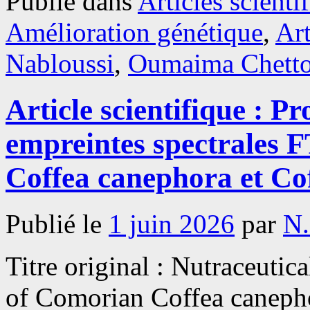
Publié dans
Articles scienti
Amélioration génétique
,
Art
Nabloussi
,
Oumaima Chett
Article scientifique : Pr
empreintes spectrales 
Coffea canephora et Cof
Publié le
1 juin 2026
par
N
Titre original : Nutraceutic
of Comorian Coffea canephor