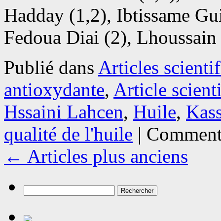
Hadday (1,2), Ibtissame Gui
Fedoua Diai (2), Lhoussai
Publié dans
Articles scienti
antioxydante
,
Article scient
Hssaini Lahcen
,
Huile
,
Kass
qualité de l'huile
|
Commenta
←
Articles plus anciens
Rechercher :