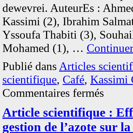
dewevrei. AuteurEs : Ahmed
Kassimi (2), Ibrahim Salmat
Yssoufa Thabiti (3), Souha
Mohamed (1), …
Continuer
Publié dans
Articles scienti
scientifique
,
Café
,
Kassimi 
sur
Commentaires fermés
Article
scientifique
:
Article scientifique : Eff
Profils
nutraceutiques
et
gestion de l’azote sur la
empreintes
spectrales