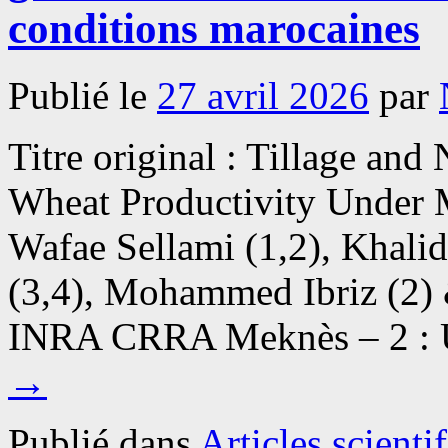
FTIR
conditions marocaines
des
cafés
comoriens
Publié le
27 avril 2026
par
Coffea
canephora
et
Coffea
Titre original : Tillage an
liberica
var.
Wheat Productivity Under 
Dewevrei
Wafae Sellami (1,2), Khali
(3,4), Mohammed Ibriz (2) 
INRA CRRA Meknès – 2 :
→
Publié dans
Articles scienti