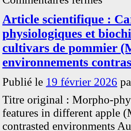
Article
scientifique
:
Article scientifique : C
Flexibilité
écologique
et
physiologiques et bioch
adaptation
climatique
du
cultivars de pommier (
grenadier
(Punica
environnements contras
granatum
L.)
au
Maroc
Publié le
19 février 2026
pa
:
une
perspective
spatio-
Titre original : Morpho-phy
temporelle
features in different apple 
contrasted environments Au