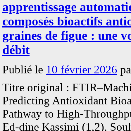
multiples
apprentissage automatiq
mécanismes
de
biocontrôle
composés bioactifs anti
des
espèces
graines de figue : une v
de
Trichoderma
impliquées
débit
dans
la
protection
de
Publié le
10 février 2026
pa
la
vigne
contre
Titre original : FTIR–Mach
Botrytis
cinerea
Predicting Antioxidant Bioa
Pathway to High-Throughpu
Ed-dine Kassimi (1,2), Souh