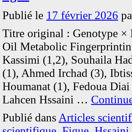
Publié le
17 février 2026
pa
Titre original : Genotype 
Oil Metabolic Fingerprinti
Kassimi (1,2), Souhaila Ha
(1), Ahmed Irchad (3), Ibti
Houmanat (1), Fedoua Diai 
Lahcen Hssaini …
Continue
Publié dans
Articles scienti
scientifique
,
Figue
,
Hssaini