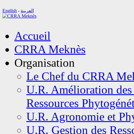
English
-
العربية
Aller
Accueil
au
contenu
CRRA Meknès
Organisation
Le Chef du CRRA Me
U.R. Amélioration des 
Ressources Phytogéné
U.R. Agronomie et Phy
U.R. Gestion des Resso