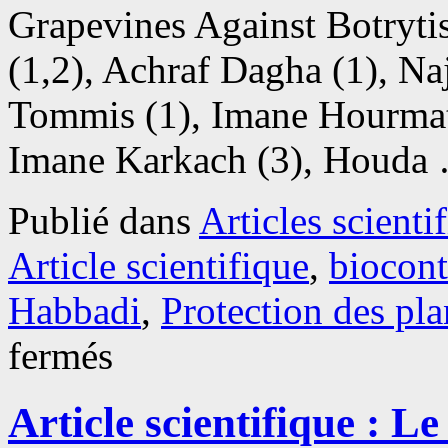
Grapevines Against Botrytis
(1,2), Achraf Dagha (1), N
Tommis (1), Imane Hourmata
Imane Karkach (3), Houd
Publié dans
Articles scienti
Article scientifique
,
biocont
Habbadi
,
Protection des pla
sur
fermés
Article
scientifique
:
Article scientifique : 
Caractérisation
des