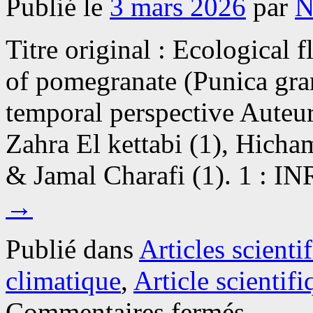
Publié le
3 mars 2026
par
N
Titre original : Ecological f
of pomegranate (Punica gra
temporal perspective Auteur
Zahra El kettabi (1), Hicha
& Jamal Charafi (1). 1 :
→
Publié dans
Articles scienti
climatique
,
Article scientifi
sur
Commentaires fermés