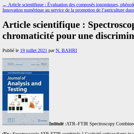
←
Article scientifique : Évaluation des composés ionomiques, phénoli
Innovation numérique au service de la promotion de l’agriculture da
Article scientifique : Spectrosc
chromaticité pour une discrimina
Publié le
19 juillet 2021
par
N. BAHRI
Intitulé
:ATR–FTIR Spectroscopy Combined wit
(
Fr
: Spectroscopie ATR-FTIR combinée à l’activité antioxydante in vit