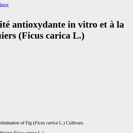
Maroc
té antioxydante in vitro et à la
iers (Ficus carica L.)
imination of Fig (
Ficus carica
L.) Cultivars.
 figuier
Ficus carica
L.)