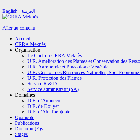
English
-
العربية
Aller au contenu
Accueil
CRRA Meknès
Organisation
Le Chef du CRRA Meknès
U.R. Amélioration des Plantes et Conservation des Ress
U.R. Agronomie et Physiologie Végétale
U.R. Gestion des Ressources Naturelles, Soci-Economie 
U.R. Protection des Plantes
Service R & D
Service administratif (SA)
Domaines
D.E. d’Annoceur
D.E. de Douyet
D.E. d’Ain Taoujdate
Qualipole
Publications
Doctorant(E)s
Stages