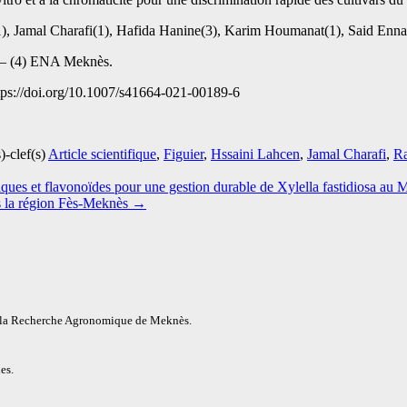
, Jamal Charafi(1), Hafida Hanine(3), Karim Houmanat(1), Said Ennah
 – (4) ENA Meknès.
ttps://doi.org/10.1007/s41664-021-00189-6
)-clef(s)
Article scientifique
,
Figuier
,
Hssaini Lahcen
,
Jamal Charafi
,
R
ques et flavonoïdes pour une gestion durable de Xylella fastidiosa au 
ns la région Fès-Meknès
→
e la Recherche Agronomique de Meknès.
es.