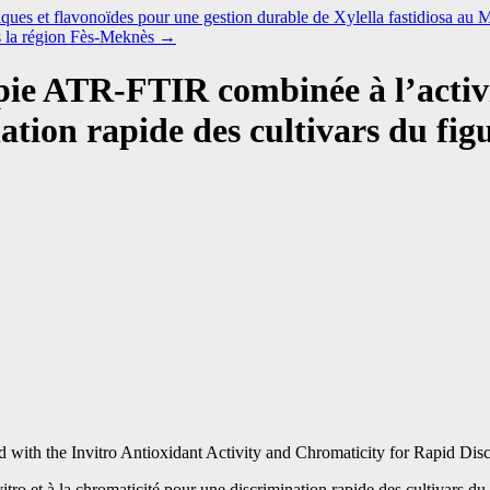
ques et flavonoïdes pour une gestion durable de Xylella fastidiosa au 
ns la région Fès-Meknès
→
opie ATR-FTIR combinée à l’activi
tion rapide des cultivars du figu
h the Invitro Antioxidant Activity and Chromaticity for Rapid Discr
ro et à la chromaticité pour une discrimination rapide des cultivars du