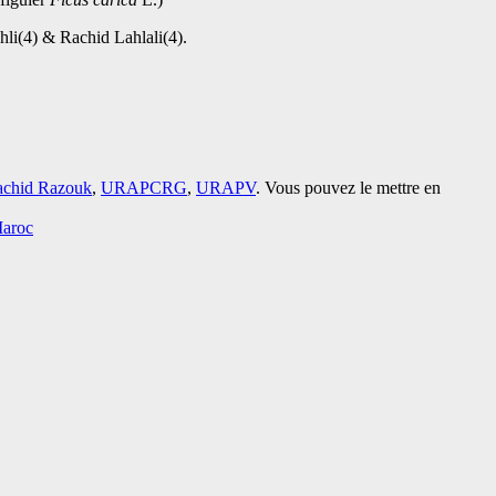
li(4) & Rachid Lahlali(4).
achid Razouk
,
URAPCRG
,
URAPV
. Vous pouvez le mettre en
Maroc