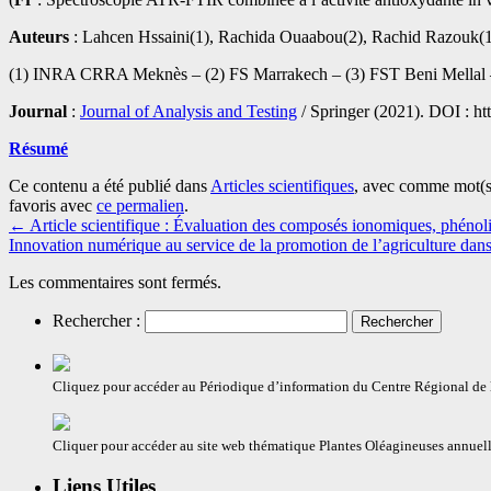
Auteurs
: Lahcen Hssaini(1), Rachida Ouaabou(2), Rachid Razouk(1)
(1) INRA CRRA Meknès – (2) FS Marrakech – (3) FST Beni Mellal
Journal
:
Journal of Analysis and Testing
/ Springer (2021). DOI : h
Résumé
Ce contenu a été publié dans
Articles scientifiques
, avec comme mot(s
favoris avec
ce permalien
.
←
Article scientifique : Évaluation des composés ionomiques, phénoli
Innovation numérique au service de la promotion de l’agriculture da
Les commentaires sont fermés.
Rechercher :
Cliquez pour accéder au Périodique d’information du Centre Régional d
Cliquer pour accéder au site web thématique Plantes Oléagineuses annuell
Liens Utiles