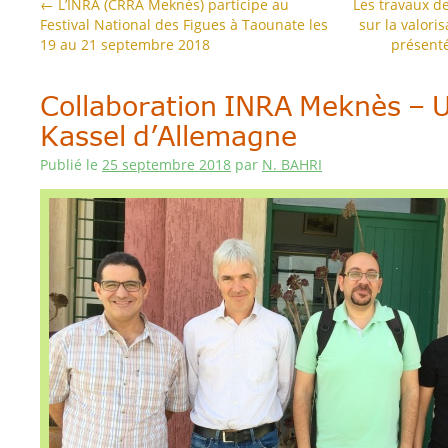
←
L’INRA (CRRA Meknès) participe au
Les travaux 
Festival National des Figues à Taounate les
sur la valori
19 au 21 septembre 2018
présenté
Collaboration INRA Meknès – U
Kassel d’Allemagne
Publié le
25 septembre 2018
par
N. BAHRI