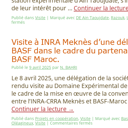
station expérimentale d’Aïn Taoujdate, s’i
de leur intérêt pour …
Continuer la lectur
Publié dans
Visite
|
Marqué avec
DE Ain Taoujdate
,
Razouk
,
fermés
Visite à INRA Meknès d’une dé
BASF dans le cadre du partena
BASF Maroc.
Publié le
9 avril 2025
par
N. BAHRI
Le 8 avril 2025, une délégation de la soc
rendu visite au Domaine Expérimental de
le cadre de la mise en œuvre de la conven
entre l’INRA-CRRA Meknès et BASF-Maroc 
Continuer la lecture
→
Publié dans
Projets en coopération
,
Visite
|
Marqué avec
Bas
Oléagineux
,
Visite
|
Commentaires fermés