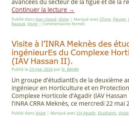
avancées du secteur de la figue et de la 
Continuer la lecture
→
Publié dans
Non classé
,
Visite
|
Marqué avec
Chine
,
Figuier
,
Razouk
,
Visite
|
Commentaires fermés
Visite à l’INRA Meknès des étu
ingénieurEs du Complexe Horti
(IAV Hassan II).
Publié le
23 mai 2024
par
N. BAHRI
Un groupe d’étudiantEs de la deuxième a
ingénieur en Horticulture et en Protectio
Complexe Horticole d’Agadir (IAV Hassan II
l’INRA CRRA Meknès, ce mercredi 22 mai 
Publié dans
Visite
|
Marqué avec
CH Agadir
,
Etudiants
,
Visite