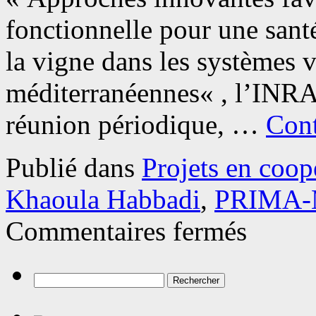
fonctionnelle pour une sant
la vigne dans les systèmes v
méditerranéennes« , l’INRA
réunion périodique, …
Cont
Publié dans
Projets en coop
Khaoula Habbadi
,
PRIMA-
sur
Commentaires fermés
Réunion
scientifique
à
Meknès
Rechercher :
du
projet
PRIMA-