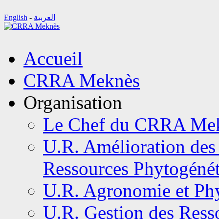
English
-
العربية
Aller
Accueil
au
contenu
CRRA Meknès
Organisation
Le Chef du CRRA Me
U.R. Amélioration des 
Ressources Phytogéné
U.R. Agronomie et Phy
U.R. Gestion des Resso