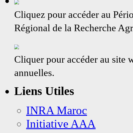
MiDiVine
–
Cliquez pour accéder au Péri
Viticulture
Méditerranéenn
Régional de la Recherche A
Cliquer pour accéder au site
annuelles.
Liens Utiles
INRA Maroc
Initiative AAA