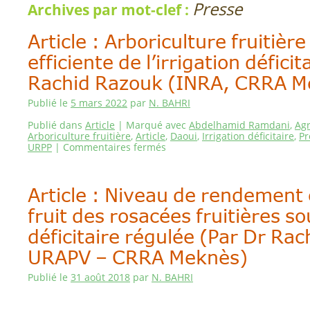
Presse
Archives par mot-clef :
Article : Arboriculture fruitière
efficiente de l’irrigation déficit
Rachid Razouk (INRA, CRRA M
Publié le
5 mars 2022
par
N. BAHRI
Publié dans
Article
|
Marqué avec
Abdelhamid Ramdani
,
Ag
Arboriculture fruitière
,
Article
,
Daoui
,
Irrigation déficitaire
,
Pr
URPP
|
Commentaires fermés
Article : Niveau de rendement 
fruit des rosacées fruitières so
déficitaire régulée (Par Dr Ra
URAPV – CRRA Meknès)
Publié le
31 août 2018
par
N. BAHRI