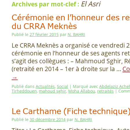
El Asri
Archives par mot-clef :
Cérémonie en l’honneur des re
du CRRA Meknès
Publié le
27 février 2015
par
N. BAHRI
Le CRRA Meknès a organisé ce vendredi 2
cérémonie en l’honneur de ses agents retr
s’agit des collègues : – Mahmoud Sghir, 
(retraité en 2014 – 1er à droite sur la …
Co
→
Publié dans
Actualités
,
Social
|
Marqué avec
Abdelaziz Ach
Tirheddouen
,
mahoud sghir
,
Moha Allabou
,
retraités
|
Comme
Le Carthame (Fiche technique
Publié le
30 décembre 2014
par
N. BAHRI