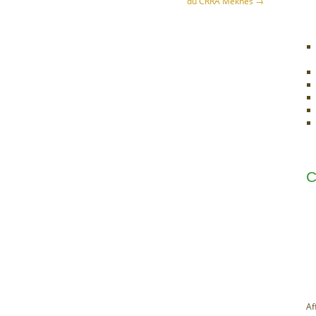
du CRRA Meknès
→
C
Af