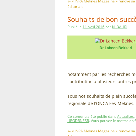
←
« INRA Meknès Magazine » rénove sa 
éditoriale
Souhaits de bon succè
Publié le
11 avril 2016
par
N. BAHRI
Dr Lahcen Bekkari
notamment par les recherches mené
contribution à plusieurs autres 
Tous nos souhaits de plein succès
régionale de l’ONCA Fès-Meknès.
Ce contenu a été publié dans
Actualités
,
URGDRNESR
. Vous pouvez le mettre en 
←
« INRA Meknès Magazine » rénove sa 