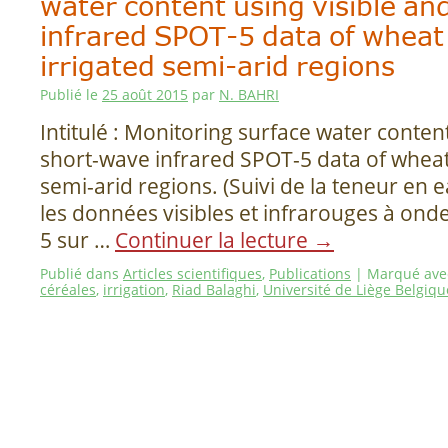
water content using visible a
infrared SPOT-5 data of wheat 
irrigated semi-arid regions
Publié le
25 août 2015
par
N. BAHRI
Intitulé : Monitoring surface water conten
short-wave infrared SPOT-5 data of wheat 
semi-arid regions. (Suivi de la teneur en 
les données visibles et infrarouges à ond
5 sur …
Continuer la lecture
→
Publié dans
Articles scientifiques
,
Publications
|
Marqué ave
céréales
,
irrigation
,
Riad Balaghi
,
Université de Liège Belgiqu