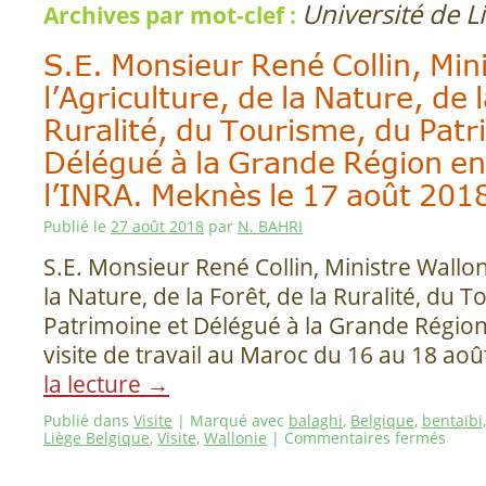
Université de L
Archives par mot-clef :
S.E. Monsieur René Collin, Min
l’Agriculture, de la Nature, de l
Ruralité, du Tourisme, du Patr
Délégué à la Grande Région en 
l’INRA. Meknès le 17 août 201
Publié le
27 août 2018
par
N. BAHRI
S.E. Monsieur René Collin, Ministre Wallon
la Nature, de la Forêt, de la Ruralité, du 
Patrimoine et Délégué à la Grande Région
visite de travail au Maroc du 16 au 18 ao
la lecture
→
Publié dans
Visite
|
Marqué avec
balaghi
,
Belgique
,
bentaïbi
Liège Belgique
,
Visite
,
Wallonie
|
Commentaires fermés