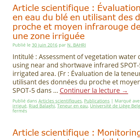
Article scientifique : Évaluatio
en eau du blé en utilisant des
proche et moyen infrarouge d
une zone irriguée
Publié le
30 juin 2016
par
N. BAHRI
Intitulé : Assessment of vegetation water
using near and shortwave infrared SPOT-
irrigated area. (Fr : Évaluation de la tene
utilisant des données du proche et moye
SPOT-5 dans …
Continuer la lecture
→
Publié dans
Articles scientifiques
,
Publications
|
Marqué ave
irrigué
,
Riad Balaghi
,
Teneur en eau
,
Université de Liège Bel
fermés
Article scientifique : Monitorin