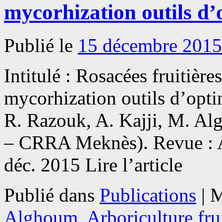
mycorhization outils d’o
Publié le
15 décembre 2015
Intitulé : Rosacées fruitières
mycorhization outils d’optim
R. Razouk, A. Kajji, M. 
– CRRA Meknès). Revue : A
déc. 2015 Lire l’article
Publié dans
Publications
|
M
Alghoum
,
Arboriculture fru