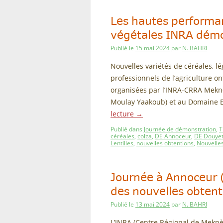
Les hautes performa
végétales INRA dém
Publié le
15 mai 2024
par
N. BAHRI
Nouvelles variétés de céréales, 
professionnels de l’agriculture o
organisées par l’INRA-CRRA Mekn
Moulay Yaakoub) et au Domaine 
lecture
→
Publié dans
Journée de démonstration
,
T
céréales
,
colza
,
DE Annoceur
,
DE Douye
Lentilles
,
nouvelles obtentions
,
Nouvelles
Journée à Annoceur 
des nouvelles obten
Publié le
13 mai 2024
par
N. BAHRI
L’INRA (Centre Régional de Meknè