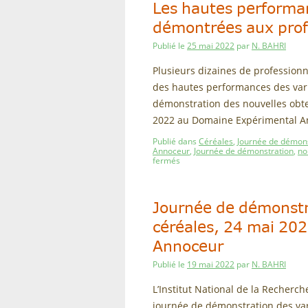
Les hautes performan
démontrées aux prof
Publié le
25 mai 2022
par
N. BAHRI
Plusieurs dizaines de profession
des hautes performances des vari
démonstration des nouvelles obte
2022 au Domaine Expérimental A
Publié dans
Céréales
,
Journée de démons
Annoceur
,
Journée de démonstration
,
no
fermés
Journée de démonstr
céréales, 24 mai 20
Annoceur
Publié le
19 mai 2022
par
N. BAHRI
L’Institut National de la Recher
journée de démonstration des var