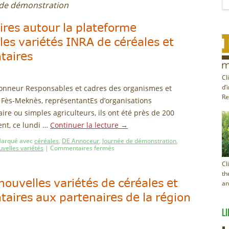
 de démonstration
ires autour la plateforme
es variétés INRA de céréales et
taires
Cl
l’honneur Responsables et cadres des organismes et
d’
Re
on Fès-Meknès, représentantEs d’organisations
ire ou simples agriculteurs, ils ont été près de 200
ent, ce lundi …
Continuer la lecture
→
arqué avec
céréales
,
DE Annoceur
,
Journée de démonstration
,
velles variétés
|
Commentaires fermés
Cl
th
nouvelles variétés de céréales et
an
aires aux partenaires de la région
LI