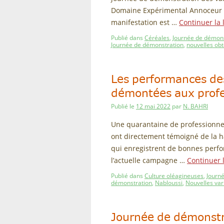
Domaine Expérimental Annoceur (Pr
manifestation est …
Continuer la 
Publié dans
Céréales
,
Journée de démons
Journée de démonstration
,
nouvelles obt
Les performances de
démontées aux profe
Publié le
12 mai 2022
par
N. BAHRI
Une quarantaine de professionnel
ont directement témoigné de la ha
qui enregistrent de bonnes perfo
l’actuelle campagne …
Continuer 
Publié dans
Culture oléagineuses
,
Journ
démonstration
,
Nabloussi
,
Nouvelles var
Journée de démonstra