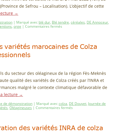
ovince de Sefrou – Localisation). L’objectif de cette
lecture
→
tration
|
Marqué avec
blé dur
,
Blé tendre
,
céréales
,
DE Annoceur
,
entions
,
orge
|
Commentaires fermés
s variétés marocaines de Colza
ssionnels
s du secteur des oléagineux de la région Fès-Meknès
ute qualité des variétés de Colza créés par l’INRA et
rmances malgré le contexte climatique défavorable de
la lecture
→
ée de démonstration
|
Marqué avec
colza
,
DE Douyet
,
Journée de
iétés
,
Oléagineuses
|
Commentaires fermés
tion des variétés INRA de colza