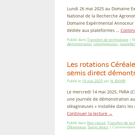
Lundi 26 mai 2025 au Domaine Exp
National de la Recherche Agronom
Domaine Expérimental Annoceur (
dédiée aux plateformes …
Contin
Publié dans
Transfert de technologie
|
M
démonstration
,
Légumineuses
,
nouvelle
Les rotations Céréal
semis direct démontr
Publié le
19 mai 2025
par
N. BAHRI
Le mercredi 14 mai 2025, l’NRA (
une journée de démonstration aut
oléagineuses » installée dans les
Continuer la lecture
→
Publié dans
Non classé
,
Transfert de tec
Oléagineux
,
Semis direct
|
Commentaire