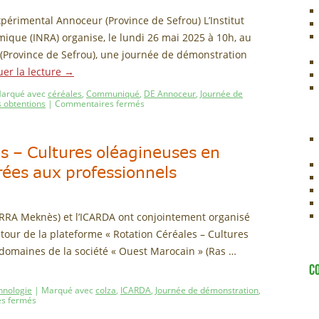
érimental Annoceur (Province de Sefrou) L’Institut
ique (INRA) organise, le lundi 26 mai 2025 à 10h, au
Province de Sefrou), une journée de démonstration
uer la lecture
→
arqué avec
céréales
,
Communiqué
,
DE Annoceur
,
Journée de
s obtentions
|
Commentaires fermés
es – Cultures oléagineuses en
ées aux professionnels
CRRA Meknès) et l’ICARDA ont conjointement organisé
our de la plateforme « Rotation Céréales – Cultures
 domaines de la société « Ouest Marocain » (Ras …
C
hnologie
|
Marqué avec
colza
,
ICARDA
,
Journée de démonstration
,
s fermés