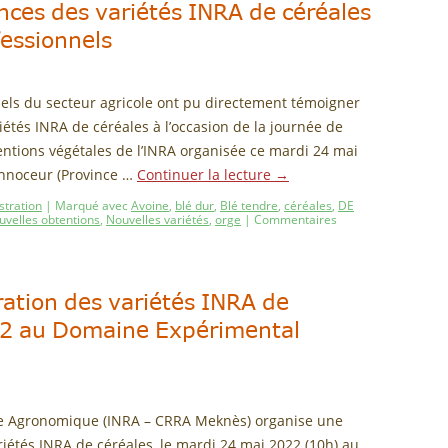
ces des variétés INRA de céréales
essionnels
nels du secteur agricole ont pu directement témoigner
étés INRA de céréales à l’occasion de la journée de
ntions végétales de l’INRA organisée ce mardi 24 mai
nnoceur (Province …
Continuer la lecture
→
tration
|
Marqué avec
Avoine
,
blé dur
,
Blé tendre
,
céréales
,
DE
uvelles obtentions
,
Nouvelles variétés
,
orge
|
Commentaires
ation des variétés INRA de
22 au Domaine Expérimental
che Agronomique (INRA – CRRA Meknès) organise une
iétés INRA de céréales, le mardi 24 mai 2022 (10h) au