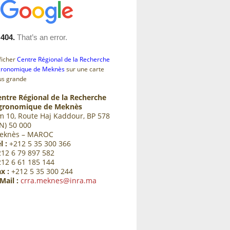
ficher
Centre Régional de la Recherche
ronomique de Meknès
sur une carte
us grande
entre Régional de la Recherche
gronomique de Meknès
m 10, Route Haj Kaddour, BP 578
N) 50 000
eknès – MAROC
l :
+212 5 35 300 366
212 6 79 897 582
212 6 61 185 144
x :
+212 5 35 300 244
Mail :
crra.meknes@inra.ma