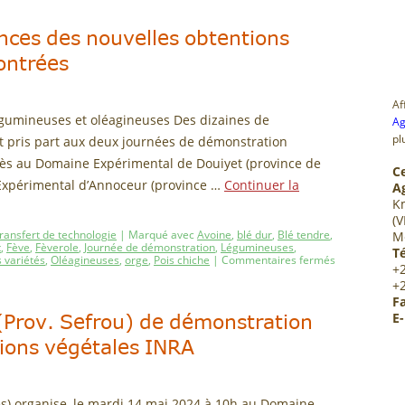
nces des nouvelles obtentions
ontrées
Af
légumineuses et oléagineuses Des dizaines de
Ag
pl
nt pris part aux deux journées de démonstration
ès au Domaine Expérimental de Douiyet (province de
C
Expérimental d’Annoceur (province …
Continuer la
A
K
(V
ransfert de technologie
|
Marqué avec
Avoine
,
blé dur
,
Blé tendre
,
M
t
,
Fève
,
Fèverole
,
Journée de démonstration
,
Légumineuses
,
Té
 variétés
,
Oléagineuses
,
orge
,
Pois chiche
|
Commentaires fermés
+
+
Fa
(Prov. Sefrou) de démonstration
E-
tions végétales INRA
s) organise, le mardi 14 mai 2024 à 10h au Domaine