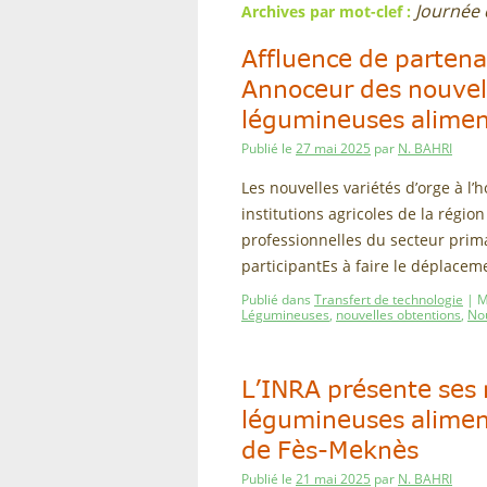
Journée
Archives par mot-clef :
Affluence de partena
Annoceur des nouvell
légumineuses alimen
Publié le
27 mai 2025
par
N. BAHRI
Les nouvelles variétés d’orge à 
institutions agricoles de la régi
professionnelles du secteur prima
participantEs à faire le déplacem
Publié dans
Transfert de technologie
|
M
Légumineuses
,
nouvelles obtentions
,
Nou
L’INRA présente ses 
légumineuses aliment
de Fès-Meknès
Publié le
21 mai 2025
par
N. BAHRI