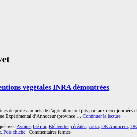
et
tentions végétales INRA démontrées
zaines de professionnels de l’agriculture ont pris part aux deux jour
ine Expérimental d’Annoceur (province …
Continuer la lecture
→
ué avec
Avoine
,
blé dur
,
Blé tendre
,
céréales
,
colza
,
DE Annoceur
,
DE
sur
e
,
Pois chiche
|
Commentaires fermés