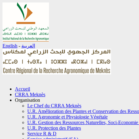
English
-
العربية
Aller
Accueil
au
CRRA Meknès
contenu
Organisation
Le Chef du CRRA Meknès
U.R. Amélioration des Plantes et Conservation des Ress
U.R. Agronomie et Physiologie Végétale
U.R. Gestion des Ressources Naturelles, Soci-Economie 
U.R. Protection des Plantes
Service R & D