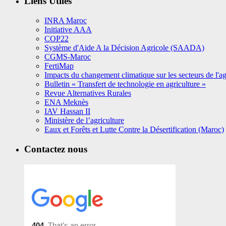
Liens Utiles
INRA Maroc
Initiative AAA
COP22
Système d'Aide A la Décision Agricole (SAADA)
CGMS-Maroc
FertiMap
Impacts du changement climatique sur les secteurs de l'agr
Bulletin « Transfert de technologie en agriculture »
Revue Alternatives Rurales
ENA Meknès
IAV Hassan II
Ministère de l’agriculture
Eaux et Forêts et Lutte Contre la Désertification (Maroc)
Contactez nous