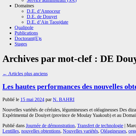
Service administratif (SA)
Domaines
D.E. d’Annoceur
D.E. de Douyet
D.E. d’Ain Taoujdate
Qualipole
Publications
Doctorant(E)s
Stages
Archives par mot-clef :
DE Douy
←
Articles plus anciens
Les hautes performances des nouvelles ob
Publié le
15 mai 2024
par
N. BAHRI
Nouvelles variétés de céréales, légumineuses et oléagineuses Des di
Expérimental de Douiyet (province de Moulay Yaakoub) et au Doma
Publié dans
Journée de démonstration
,
Transfert de technologie
|
Marq
Lentilles
,
nouvelles obtentions
,
Nouvelles variétés
,
Oléagineuses
,
org