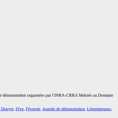
nées de démonstration organisées par l’INRA-CRRA Meknès au Domaine
 Douyet
,
Fève
,
Fèverole
,
Journée de démonstration
,
Légumineuses
,