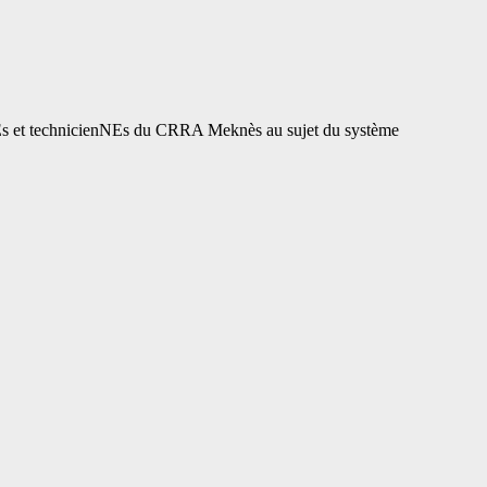
rSEs et technicienNEs du CRRA Meknès au sujet du système
recteur
INRA
ite
vail
RRA
knès