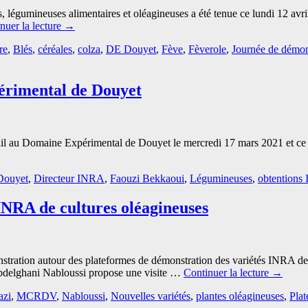
s, légumineuses alimentaires et oléagineuses a été tenue ce lundi 12
nuer la lecture
→
re
,
Blés
,
céréales
,
colza
,
DE Douyet
,
Fève
,
Fèverole
,
Journée de démon
érimental de Douyet
il au Domaine Expérimental de Douyet le mercredi 17 mars 2021 et ce da
Douyet
,
Directeur INRA
,
Faouzi Bekkaoui
,
Légumineuses
,
obtentions
INRA de cultures oléagineuses
stration autour des plateformes de démonstration des variétés INRA de
delghani Nabloussi propose une visite …
Continuer la lecture
→
azi
,
MCRDV
,
Nabloussi
,
Nouvelles variétés
,
plantes oléagineuses
,
Plat