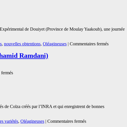
Expérimental de Douiyet (Province de Moulay Yaakoub), une journée
sur
s
,
nouvelles obtentions
,
Oléagineuses
|
Commentaires fermés
Journée
de
elhamid Ramdani)
démonstra
des
nouvelles
sur
 fermés
obtentions
Vidéo
végétales
:
INRA
Développement
de
variétés
de
és de Colza créés par l’INRA et qui enregistrent de bonnes
blé
adaptées
au
sur
s variétés
,
Oléagineuses
|
Commentaires fermés
semis
Les