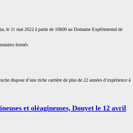
direct
performances
(Avec
des
Feu
variétés
Dr
marocaines
Abdelhamid
de
Ramdani)
a, le 11 mai 2022 à partir de 10h00 au Domaine Expérimental de
Colza
démontées
aux
sur
ntaires fermés
professionnels
Journée
de
démonstration
des
variétés
INRA
che dispose d’une riche carrière de plus de 22 années d’expérience à
de
colza
(DE
Douyet
–
neuses et oléagineuses, Douyet le 12 avril
11/05/2022)