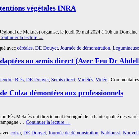
Les
hautes
tentions végétales INRA
performances
des
nouvelles
obtentions
égional de Meknès) organise, le jeudi 09 mai 2024 à 10h au Domaine 
végétales
Continuer la lecture
→
INRA
démontrées
ué avec
céréales
,
DE Douyet
,
Journée de démonstration
,
Légumineuse
 adaptées au semis direct (Avec Feu Dr Abd
 tendre
,
Blés
,
DE Douyet
,
Semis direct
,
Variétés
,
Vidéo
|
Commentaires
de Colza démontées aux professionnels
ion Fès-Meknès ont directement témoigné de la haute qualité des variét
le campagne …
Continuer la lecture
→
 avec
colza
,
DE Douyet
,
Journée de démonstration
,
Nabloussi
,
Nouvelle