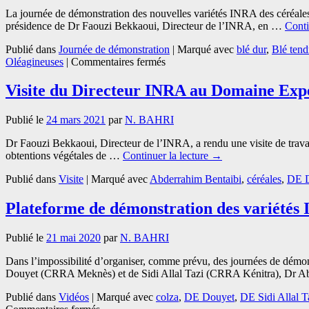
La journée de démonstration des nouvelles variétés INRA des céréale
présidence de Dr Faouzi Bekkaoui, Directeur de l’INRA, en …
Conti
Publié dans
Journée de démonstration
|
Marqué avec
blé dur
,
Blé tend
sur
Oléagineuses
|
Commentaires fermés
Succès
retentissant
Visite du Directeur INRA au Domaine Exp
de
la
Publié le
24 mars 2021
par
N. BAHRI
journée
de
Dr Faouzi Bekkaoui, Directeur de l’INRA, a rendu une visite de trava
promotion
obtentions végétales de …
Continuer la lecture
→
des
obtentions
Publié dans
Visite
|
Marqué avec
Abderrahim Bentaibi
,
céréales
,
DE 
INRA
de
Plateforme de démonstration des variétés 
céréales,
légumineuses
et
Publié le
21 mai 2020
par
N. BAHRI
oléagineuses,
Douyet
Dans l’impossibilité d’organiser, comme prévu, des journées de démon
le
Douyet (CRRA Meknès) et de Sidi Allal Tazi (CRRA Kénitra), Dr Ab
12
avril
Publié dans
Vidéos
|
Marqué avec
colza
,
DE Douyet
,
DE Sidi Allal T
sur