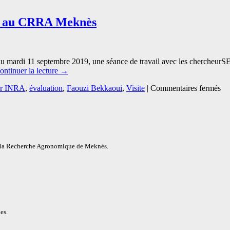
ail au CRRA Meknès
du mardi 11 septembre 2019, une séance de travail avec les chercheu
ontinuer la lecture
→
sur
ur INRA
,
évaluation
,
Faouzi Bekkaoui
,
Visite
|
Commentaires fermés
Le
Di
de
l’
en
vis
e la Recherche Agronomique de Meknès.
de
tra
au
C
Me
es.