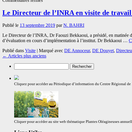
2021
Commentaires fermés
Plateforme
de
Le Directeur de l’INRA en visite de trav
démonstration
des
Publié le
13 septembre 2019
par
N. BAHRI
variétés
INRA
Le Directeur de l’INRA, Dr Faouzi Bekkaoui, a présidé, en matinée 
de
d’évaluation en cours d’implémentation à l’institut. Dr Bekkaoui …
C
cultures
oléagineuses
Publié dans
Visite
|
Marqué avec
DE Annoceur
,
DE Douyet
,
Directe
←
Articles plus anciens
Rechercher :
Cliquez pour accéder au Périodique d’information du Centre Régional d
Cliquer pour accéder au site web thématique Plantes Oléagineuses annuell