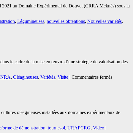
 avril 2021 au Domaine Expérimental de Douyet (CRRA Meknès) sous la
stration
,
Légumineuses
,
nouvelles obtentions
,
Nouvelles variétés
,
ns le cadre de la mise en œuvre d’une stratégie de valorisation des
sur
 INRA
,
Oléagineuses
,
Variétés
,
Visite
|
Commentaires fermés
Visite
du
Directeur
INRA
au
Domaine
 cultures oléagineuses installées aux domaines expérimentaux de
Expériment
de
Douyet
eforme de démonstration
,
tournesol
,
URAPCRG
,
Vidéo
|