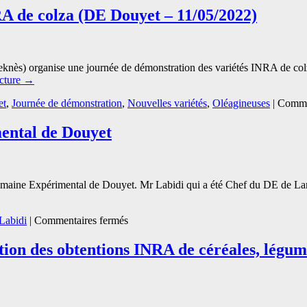
A de colza (DE Douyet – 11/05/2022)
ès) organise une journée de démonstration des variétés INRA de colz
ecture
→
et
,
Journée de démonstration
,
Nouvelles variétés
,
Oléagineuses
|
Comme
ental de Douyet
maine Expérimental de Douyet. Mr Labidi qui a été Chef du DE de Lara
sur
Labidi
|
Commentaires fermés
Nouveau
responsable
tion des obtentions INRA de céréales, légumi
du
Domaine
Expérimental
de
Douyet