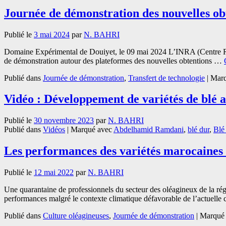
Journée de démonstration des nouvelles ob
Publié le
3 mai 2024
par
N. BAHRI
Domaine Expérimental de Douiyet, le 09 mai 2024 L’INRA (Centre R
de démonstration autour des plateformes des nouvelles obtentions …
Publié dans
Journée de démonstration
,
Transfert de technologie
|
Marq
Vidéo : Développement de variétés de blé
Publié le
30 novembre 2023
par
N. BAHRI
Publié dans
Vidéos
|
Marqué avec
Abdelhamid Ramdani
,
blé dur
,
Blé
Les performances des variétés marocaines 
Publié le
12 mai 2022
par
N. BAHRI
Une quarantaine de professionnels du secteur des oléagineux de la rég
performances malgré le contexte climatique défavorable de l’actuel
Publié dans
Culture oléagineuses
,
Journée de démonstration
|
Marqué