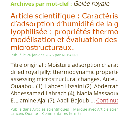
Gelée royale
Archives par mot-clef :
Article scientifique : Caractéri
d’adsorption d’humidité de la 
lyophilisée : propriétés ther
modélisation et évaluation d
microstructuraux.
Publié le
26 janvier 2026
par
N. BAHRI
Titre original : Moisture adsorption charac
dried royal jelly: thermodynamic propert
assessing microstructural changes. Auteu
Ouaabou (1), Lahcen Hssaini (2), Abderrah
Abdessamad Lahrach (4), Nadia Massaoudi (
E.L.amine Ajal (7), Aadil Bajoub …
Continue
Publié dans
Articles scientifiques
|
Marqué avec
Article scie
Lahcen
,
Qualité
|
Commentaires fermés