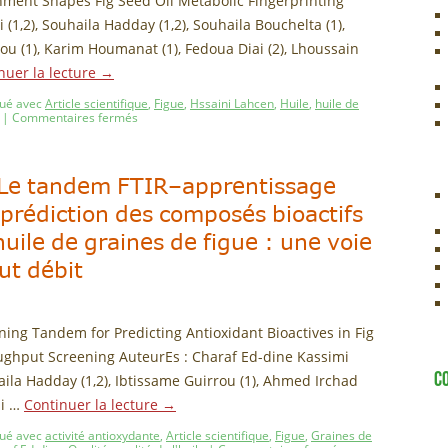
onment Shapes Fig Seed Oil Metabolic Fingerprinting
(1,2), Souhaila Hadday (1,2), Souhaila Bouchelta (1),
ou (1), Karim Houmanat (1), Fedoua Diai (2), Lhoussain
nuer la lecture
→
ué avec
Article scientifique
,
Figue
,
Hssaini Lahcen
,
Huile
,
huile de
|
Commentaires fermés
 : Le tandem FTIR–apprentissage
prédiction des composés bioactifs
uile de graines de figue : une voie
ut débit
rning Tandem for Predicting Antioxidant Bioactives in Fig
ughput Screening AuteurEs : Charaf Ed-dine Kassimi
C
haila Hadday (1,2), Ibtissame Guirrou (1), Ahmed Irchad
ji …
Continuer la lecture
→
ué avec
activité antioxydante
,
Article scientifique
,
Figue
,
Graines de