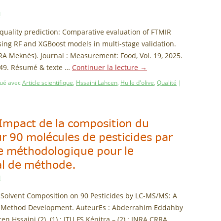
I
il quality prediction: Comparative evaluation of FTMIR
ing RF and XGBoost models in multi-stage validation.
RA Meknès). Journal : Measurement: Food, Vol. 19, 2025.
249. Résumé & texte …
Continuer la lecture
→
ué avec
Article scientifique
,
Hssaini Lahcen
,
Huile d'olive
,
Qualité
|
: Impact de la composition du
ur 90 molécules de pesticides par
 méthodologique pour le
al de méthode.
I
ion Solvent Composition on 90 Pesticides by LC-MS/MS: A
al Method Development. AuteurEs : Abderrahim Eddahby
n Hssaini (2). (1) : ITU FS Kénitra – (2) : INRA CRRA