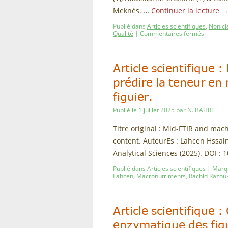
Meknès. …
Continuer la lecture
Publié dans
Articles scientifiques
,
Non cl
Qualité
|
Commentaires fermés
Article scientifique 
prédire la teneur en
figuier.
Publié le
1 juillet 2025
par
N. BAHRI
Titre original : Mid-FTIR and mach
content. AuteurEs : Lahcen Hssai
Analytical Sciences (2025). DOI 
Publié dans
Articles scientifiques
|
Marq
Lahcen
,
Macronutriments
,
Rachid Razou
Article scientifique 
enzymatique des figu