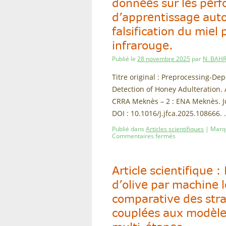
données sur les per
d’apprentissage auto
falsification du mie
infrarouge.
Publié le
28 novembre 2025
par
N. BAHR
Titre original : Preprocessing-
Detection of Honey Adulteration. A
CRRA Meknès – 2 : ENA Meknès. Jo
DOI : 10.1016/j.jfca.2025.108666.
Publié dans
Articles scientifiques
|
Marq
Commentaires fermés
Article scientifique :
d’olive par machine 
comparative des str
couplées aux modèle