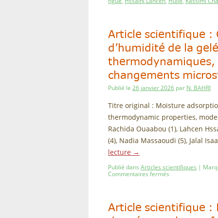
figue
,
Hssaini Lahcen
,
Huile
,
Kassimi Cha
Article scientifique 
d’humidité de la gelé
thermodynamiques, m
changements micros
Publié le
26 janvier 2026
par
N. BAHRI
Titre original : Moisture adsorptio
thermodynamic properties, modeli
Rachida Ouaabou (1), Lahcen Hss
(4), Nadia Massaoudi (5), Jalal Isa
lecture
→
Publié dans
Articles scientifiques
|
Marq
Commentaires fermés
Article scientifique 