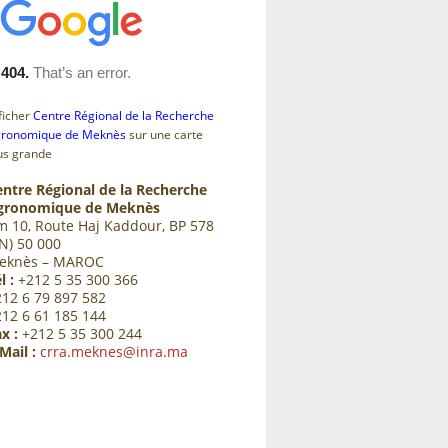
ficher
Centre Régional de la Recherche
ronomique de Meknès
sur une carte
us grande
entre Régional de la Recherche
gronomique de Meknès
m 10, Route Haj Kaddour, BP 578
N) 50 000
eknès – MAROC
l :
+212 5 35 300 366
212 6 79 897 582
212 6 61 185 144
x :
+212 5 35 300 244
Mail :
crra.meknes@inra.ma