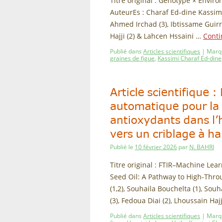
Titre original : Genotype × Envir
AuteurEs : Charaf Ed-dine Kassimi 
Ahmed Irchad (3), Ibtissame Guirr
Hajji (2) & Lahcen Hssaini …
Conti
Publié dans
Articles scientifiques
|
Marq
graines de figue
,
Kassimi Charaf Ed-dine
Article scientifique
automatique pour la 
antioxydants dans l’h
vers un criblage à ha
Publié le
10 février 2026
par
N. BAHRI
Titre original : FTIR–Machine Lea
Seed Oil: A Pathway to High-Thro
(1,2), Souhaila Bouchelta (1), Sou
(3), Fedoua Diai (2), Lhoussain Haj
Publié dans
Articles scientifiques
|
Marq