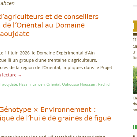
Lahcen
’agriculteurs et de conseillers
n de l’Oriental au Domaine
Taoujdate
Cl
Le 11 juin 2026, le Domaine Expérimental d’Aïn
d’
Re
eilli un groupe d’une trentaine d’agriculteurs,
les de la région de l’Oriental, impliqués dans le Projet
a lecture
→
 Taoujdate
,
Hssaini Lahcen
,
Oriental
,
Ouhoussa Houssam
,
Rachid
Cl
th
 : Génotype × Environnement :
an
que de l’huile de graines de figue
LI