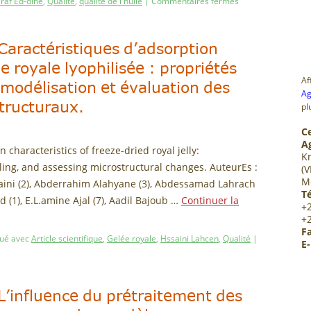
raf Ed-dine
,
Qualité
,
qualité de l'huile
|
Commentaires fermés
: Caractéristiques d’adsorption
e royale lyophilisée : propriétés
Af
odélisation et évaluation des
Ag
tructuraux.
pl
C
A
n characteristics of freeze-dried royal jelly:
K
ng, and assessing microstructural changes. AuteurEs :
(V
M
aini (2), Abderrahim Alahyane (3), Abdessamad Lahrach
Té
ad (1), E.L.amine Ajal (7), Aadil Bajoub …
Continuer la
+
+
Fa
ué avec
Article scientifique
,
Gelée royale
,
Hssaini Lahcen
,
Qualité
|
E-
: L’influence du prétraitement des