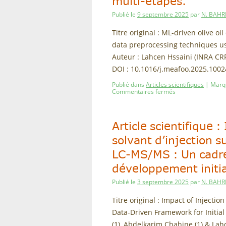
multi-étapes.
Publié le
9 septembre 2025
par
N. BAHR
Titre original : ML-driven olive o
data preprocessing techniques us
Auteur : Lahcen Hssaini (INRA CR
DOI : 10.1016/j.meafoo.2025.100
Publié dans
Articles scientifiques
|
Marq
Commentaires fermés
Article scientifique 
solvant d’injection s
LC-MS/MS : Un cadre
développement initi
Publié le
3 septembre 2025
par
N. BAHR
Titre original : Impact of Inject
Data-Driven Framework for Initi
(1), Abdelkarim Chahine (1) & Lahce