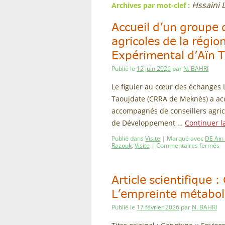
Hssaini 
Archives par mot-clef :
Accueil d’un groupe d
agricoles de la régio
Expérimental d’Aïn 
Publié le
12 juin 2026
par
N. BAHRI
Le figuier au cœur des échanges 
Taoujdate (CRRA de Meknès) a accu
accompagnés de conseillers agrico
de Développement …
Continuer l
Publié dans
Visite
|
Marqué avec
DE Ain
Razouk
,
Visite
|
Commentaires fermés
Article scientifique
L’empreinte métaboli
Publié le
17 février 2026
par
N. BAHRI