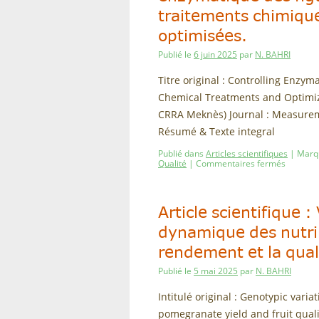
traitements chimique
optimisées.
Publié le
6 juin 2025
par
N. BAHRI
Titre original : Controlling Enzym
Chemical Treatments and Optimize
CRRA Meknès) Journal : Measureme
Résumé & Texte integral
Publié dans
Articles scientifiques
|
Marq
Qualité
|
Commentaires fermés
Article scientifique 
dynamique des nutrim
rendement et la quali
Publié le
5 mai 2025
par
N. BAHRI
Intitulé original : Genotypic vari
pomegranate yield and fruit quali