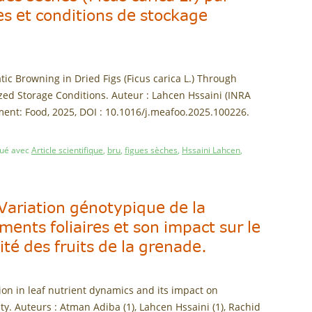
s et conditions de stockage
atic Browning in Dried Figs (Ficus carica L.) Through
d Storage Conditions. Auteur : Lahcen Hssaini (INRA
nt: Food, 2025, DOI : 10.1016/j.meafoo.2025.100226.
ué avec
Article scientifique
,
bru
,
figues sèches
,
Hssaini Lahcen
,
: Variation génotypique de la
ents foliaires et son impact sur le
té des fruits de la grenade.
ation in leaf nutrient dynamics and its impact on
ty. Auteurs : Atman Adiba (1), Lahcen Hssaini (1), Rachid