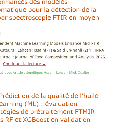
formances des modèles
matique pour la détection de la
l par spectroscopie FTIR en moyen
I
Dependent Machine Learning Models Enhance Mid-FTIR
uteurs : Lahcen Hssaini (1) & Said En-nahli (2) 1 : INRA
urnal : Journal of Food Composition and Analysis, 2025,
 …
Continuer la lecture
→
ué avec
Article scientifique
,
Hssaini Lahcen
,
Miel
,
Qualité
|
 Prédiction de la qualité de l’huile
learning (ML) : évaluation
atégies de prétraitement FTMIR
s RF et XGBoost en validation