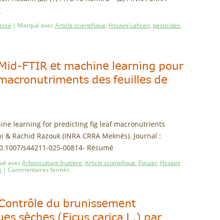
→
assé
|
Marqué avec
Article scientifique
,
Hssaini Lahcen
,
pesticides
,
: Mid-FTIR et machine learning pour
 macronutriments des feuilles de
ine learning for predicting fig leaf macronutrients
ni & Rachid Razouk (INRA CRRA Meknès). Journal :
: 10.1007/s44211-025-00814- Résumé
ué avec
Arboriculture fruitière
,
Article scientifique
,
Figuier
,
Hssaini
k
|
Commentaires fermés
: Contrôle du brunissement
es sèches (Ficus carica L.) par