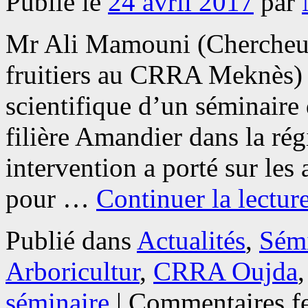
Publié le
24 avril 2017
par
Mr Ali Mamouni (Chercheur 
fruitiers au CRRA Meknès) 
scientifique d’un séminaire
filière Amandier dans la rég
intervention a porté sur le
pour …
Continuer la lectur
Publié dans
Actualités
,
Sémi
Arboricultur
,
CRRA Oujda
séminaire
|
Commentaires f