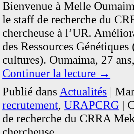
Bienvenue à Melle Oumaima 
le staff de recherche du C
chercheuse à l’UR. Améliora
des Ressources Génétiques 
cultures). Oumaima, 27 an
Continuer la lecture
→
Publié dans
Actualités
|
Mar
recrutement
,
URAPCRG
|
C
de recherche du CRRA Mekn
chercheuse