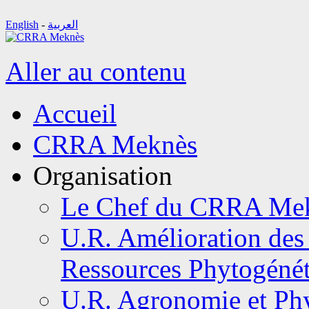
English
-
العربية
Aller au contenu
Accueil
CRRA Meknès
Organisation
Le Chef du CRRA Me
U.R. Amélioration des 
Ressources Phytogéné
U.R. Agronomie et Phy