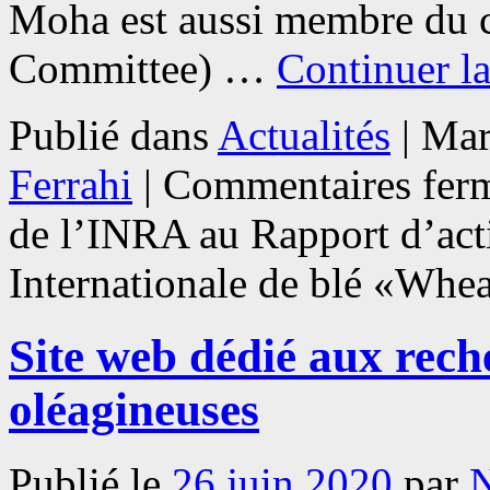
Moha est aussi membre du c
Committee) …
Continuer la
Publié dans
Actualités
|
Mar
Ferrahi
|
Commentaires fer
de l’INRA au Rapport d’acti
Internationale de blé «Wheat
Site web dédié aux reche
oléagineuses
Publié le
26 juin 2020
par