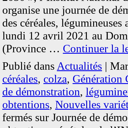
organise une journée de dém
des céréales, légumineuses a
lundi 12 avril 2021 au Do
(Province …
Continuer la l
Publié dans
Actualités
|
Mar
céréales
,
colza
,
Génération 
de démonstration
,
légumine
obtentions
,
Nouvelles varié
fermés
sur Journée de démon