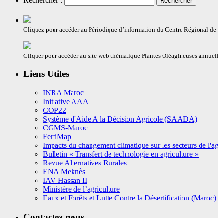
Rechercher :
Cliquez pour accéder au Périodique d’information du Centre Régional d
Cliquer pour accéder au site web thématique Plantes Oléagineuses annuell
Liens Utiles
INRA Maroc
Initiative AAA
COP22
Système d'Aide A la Décision Agricole (SAADA)
CGMS-Maroc
FertiMap
Impacts du changement climatique sur les secteurs de l'agr
Bulletin « Transfert de technologie en agriculture »
Revue Alternatives Rurales
ENA Meknès
IAV Hassan II
Ministère de l’agriculture
Eaux et Forêts et Lutte Contre la Désertification (Maroc)
Contactez nous