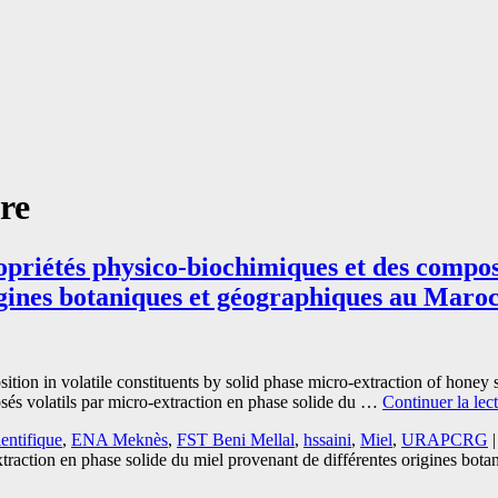
re
ropriétés physico-biochimiques et des compos
igines botaniques et géographiques au Maro
sition in volatile constituents by solid phase micro-extraction of honey
sés volatils par micro-extraction en phase solide du …
Continuer la lec
ientifique
,
ENA Meknès
,
FST Beni Mellal
,
hssaini
,
Miel
,
URAPCRG
|
xtraction en phase solide du miel provenant de différentes origines bot