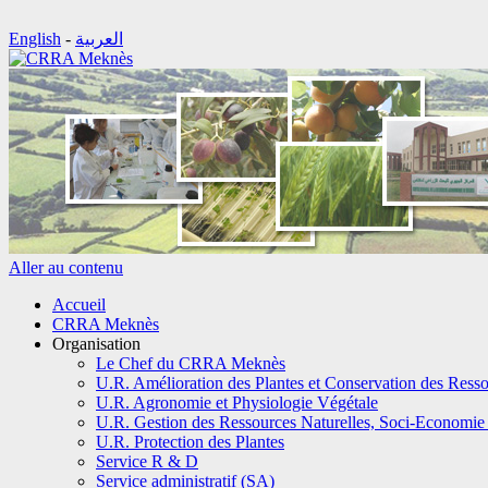
English
-
العربية
Aller au contenu
Accueil
CRRA Meknès
Organisation
Le Chef du CRRA Meknès
U.R. Amélioration des Plantes et Conservation des Ress
U.R. Agronomie et Physiologie Végétale
U.R. Gestion des Ressources Naturelles, Soci-Economie 
U.R. Protection des Plantes
Service R & D
Service administratif (SA)