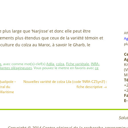
 plus large que ‘Narjisse’ et donc elle peut être
Af
ents plus étendus que ceux de la variété témoin et
Ag
pl
ulture du colza au Maroc, à savoir le Gharb, le
C
A
s
, avec comme mot(s)-clef(s)
Adila
,
colza
,
Fiche variétale
,
INRA-
K
lantes oléagineuses
. Vous pouvez le mettre en favoris avec
ce
(V
M
Té
ualipole –
Nouvelles variété de colza Lila (code ‘INRA-CZSyn3’) :
+
ral du
fiche descriptive
→
+
 Maritime
Fa
E-
Solu
Copyright © 2014
Centre régional de la recherche agronomiq