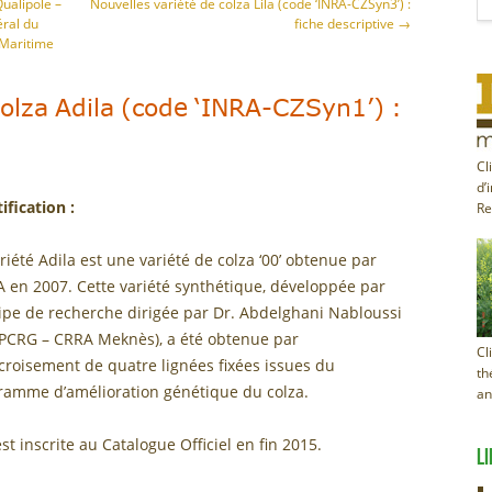
ualipole –
Nouvelles variété de colza Lila (code ‘INRA-CZSyn3’) :
ral du
fiche descriptive
→
 Maritime
colza Adila (code ‘INRA-CZSyn1’) :
Cl
d’
ification :
Re
riété Adila est une variété de colza ‘00’ obtenue par
A en 2007. Cette variété synthétique, développée par
uipe de recherche dirigée par Dr. Abdelghani Nabloussi
PCRG – CRRA Meknès), a été obtenue par
Cl
croisement de quatre lignées fixées issues du
th
ramme d’amélioration génétique du colza.
an
est inscrite au Catalogue Officiel en fin 2015.
LI