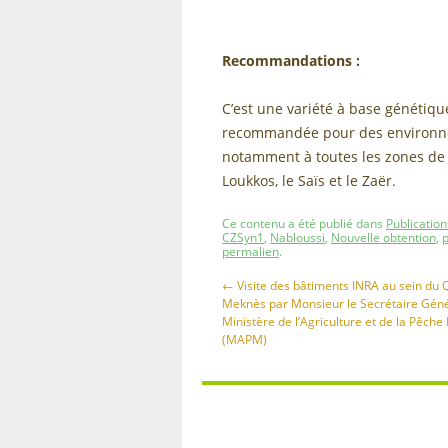
Recommandations :
C’est une variété à base génétique
recommandée pour des environnem
notamment à toutes les zones de c
Loukkos, le Saïs et le Zaër.
Ce contenu a été publié dans
Publication
CZSyn1
,
Nabloussi
,
Nouvelle obtention
,
p
permalien
.
←
Visite des bâtiments INRA au sein du Q
Meknès par Monsieur le Secrétaire Géné
Ministère de l’Agriculture et de la Pêche
(MAPM)