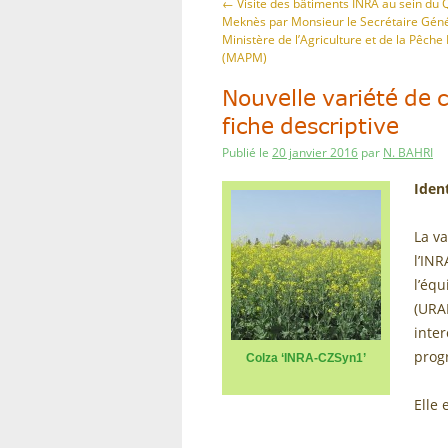
←
Visite des bâtiments INRA au sein du Q
Meknès par Monsieur le Secrétaire Géné
Ministère de l’Agriculture et de la Pêche
(MAPM)
Nouvelle variété de 
fiche descriptive
Publié le
20 janvier 2016
par
N. BAHRI
Ident
La va
l’INR
l’éq
(URA
inter
prog
Colza ‘INRA-CZSyn1’
Elle 