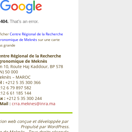
ficher
Centre Régional de la Recherche
ronomique de Meknès
sur une carte
us grande
entre Régional de la Recherche
gronomique de Meknès
m 10, Route Haj Kaddour, BP 578
N) 50 000
eknès – MAROC
l :
+212 5 35 300 366
212 6 79 897 582
212 6 61 185 144
x :
+212 5 35 300 244
Mail :
crra.meknes@inra.ma
tion web conçue et développée par
Propulsé par WordPress.
ue de Meknès
- Tous droits réservés.