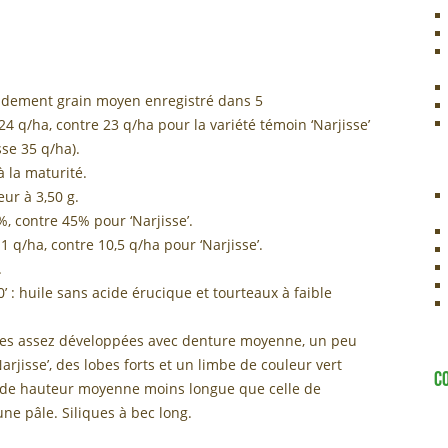
endement grain moyen enregistré dans 5
4 q/ha, contre 23 q/ha pour la variété témoin ‘Narjisse’
se 35 q/ha).
à la maturité.
ur à 3,50 g.
, contre 45% pour ‘Narjisse’.
q/ha, contre 10,5 q/ha pour ‘Narjisse’.
.
0’ : huile sans acide érucique et tourteaux à faible
illes assez développées avec denture moyenne, un peu
rjisse’, des lobes forts et un limbe de couleur vert
C
e de hauteur moyenne moins longue que celle de
une pâle. Siliques à bec long.