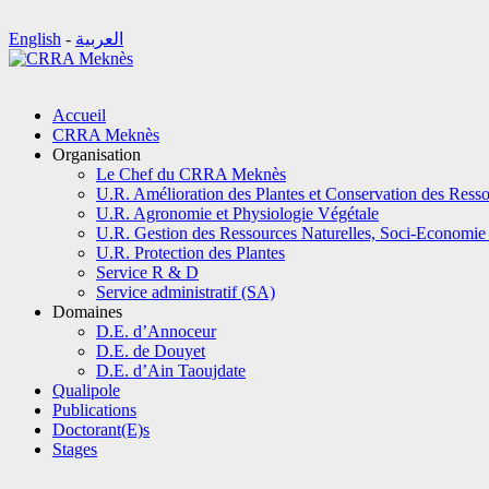
English
-
العربية
Aller
Accueil
au
CRRA Meknès
contenu
Organisation
Le Chef du CRRA Meknès
U.R. Amélioration des Plantes et Conservation des Ress
U.R. Agronomie et Physiologie Végétale
U.R. Gestion des Ressources Naturelles, Soci-Economie 
U.R. Protection des Plantes
Service R & D
Service administratif (SA)
Domaines
D.E. d’Annoceur
D.E. de Douyet
D.E. d’Ain Taoujdate
Qualipole
Publications
Doctorant(E)s
Stages