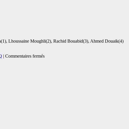
hafa(1), Lhoussaine Moughli(2), Rachid Bouabid(3), Ahmed Douaik(4)
sur
Q
|
Commentaires fermés
Article
scientifique
:
Dynamique
des
macronutriments
dans
les
feuilles
d’olive