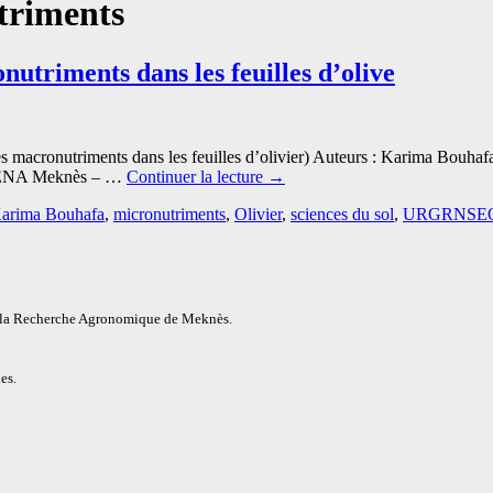
triments
nutriments dans les feuilles d’olive
des macronutriments dans les feuilles d’olivier) Auteurs : Karima Bou
 : ENA Meknès – …
Continuer la lecture
→
arima Bouhafa
,
micronutriments
,
Olivier
,
sciences du sol
,
URGRNSE
e la Recherche Agronomique de Meknès.
es.