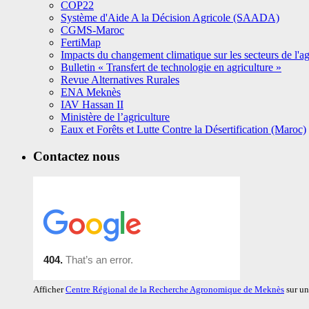
COP22
Système d'Aide A la Décision Agricole (SAADA)
CGMS-Maroc
FertiMap
Impacts du changement climatique sur les secteurs de l'agr
Bulletin « Transfert de technologie en agriculture »
Revue Alternatives Rurales
ENA Meknès
IAV Hassan II
Ministère de l’agriculture
Eaux et Forêts et Lutte Contre la Désertification (Maroc)
Contactez nous
Afficher
Centre Régional de la Recherche Agronomique de Meknès
sur un