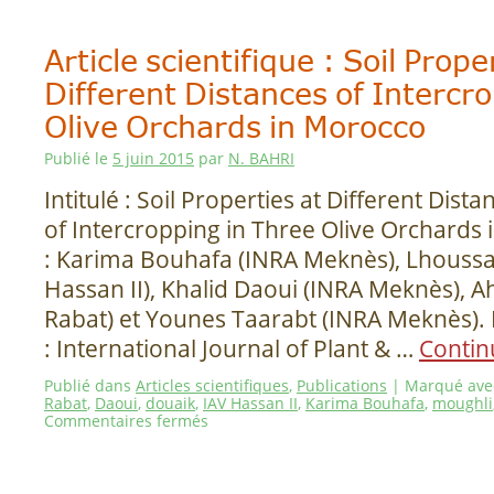
Article scientifique : Soil Prope
Different Distances of Intercr
Olive Orchards in Morocco
Publié le
5 juin 2015
par
N. BAHRI
Intitulé : Soil Properties at Different Dista
of Intercropping in Three Olive Orchards
: Karima Bouhafa (INRA Meknès), Lhoussa
Hassan II), Khalid Daoui (INRA Meknès), 
Rabat) et Younes Taarabt (INRA Meknès).
: International Journal of Plant & …
Contin
Publié dans
Articles scientifiques
,
Publications
|
Marqué ave
Rabat
,
Daoui
,
douaik
,
IAV Hassan II
,
Karima Bouhafa
,
moughli
Commentaires fermés