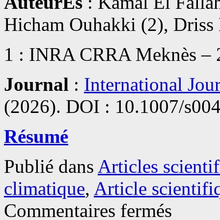
AuteurEs
: Kamal El Fallah 
Hicham Ouhakki (2), Driss 
1 : INRA CRRA Meknès – 2 
Journal
:
International Jou
(2026). DOI : 10.1007/s00
Résumé
Publié dans
Articles scienti
climatique
,
Article scientifi
sur
Commentaires fermés
Article