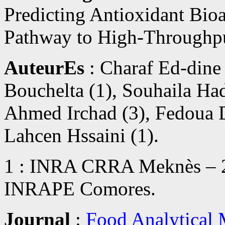
Predicting Antioxidant Bioa
Pathway to High-Throughpu
AuteurEs
: Charaf Ed-dine 
Bouchelta (1), Souhaila Had
Ahmed Irchad (3), Fedoua D
Lahcen Hssaini (1).
1 : INRA CRRA Meknès – 2
INRAPE Comores.
Journal
:
Food Analytical