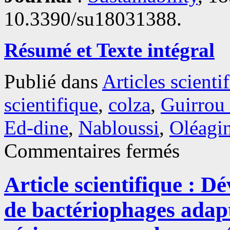
10.3390/su18031388.
Résumé et Texte intégral
Publié dans
Articles scienti
scientifique
,
colza
,
Guirrou 
Ed-dine
,
Nabloussi
,
Oléagi
sur
Commentaires fermés
Article
scientifique
:
Article scientifique : 
Effets
de
la
de bactériophages adapt
sécheresse
sur
la