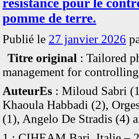
résistance pour le contr
stabilité
du
pomme de terre.
rendement
en
graine
et
Publié le
27 janvier 2026
p
les
traits
de
qualité
Titre original
: Tailored p
de
l’huile
management for controlling 
de
différents
génotypes
AuteurEs
: Miloud Sabri (
de
colza
:
Khaoula Habbadi (2), Orges
vers
une
(1), Angelo De Stradis (4) 
durabilité
adaptative
de
la
1 : CIHEAM Bari, Italie –
culture