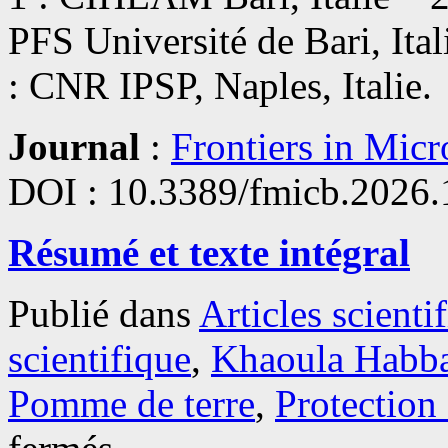
dans
PFS Université de Bari, Ital
les
régions
semi-
: CNR IPSP, Naples, Italie.
arides
Journal
:
Frontiers in Mic
DOI : 10.3389/fmicb.2026
Résumé et texte intégral
Publié dans
Articles scienti
scientifique
,
Khaoula Habb
Pomme de terre
,
Protection 
sur