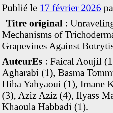
Publié le
17 février 2026
pa
Titre original
: Unraveling
Mechanisms of Trichoderma 
Grapevines Against Botrytis
AuteurEs
: Faical Aoujil (
Agharabi (1), Basma Tommi
Hiba Yahyaoui (1), Imane 
(3), Aziz Aziz (4), Ilyass M
Khaoula Habbadi (1).