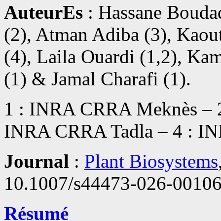
AuteurEs
: Hassane Boudad
(2), Atman Adiba (3), Kaou
(4), Laila Ouardi (1,2), Ka
(1) & Jamal Charafi (1).
1 : INRA CRRA Meknès – 2
INRA CRRA Tadla – 4 : I
Journal
:
Plant Biosystems
10.1007/s44473-026-00106
Résumé