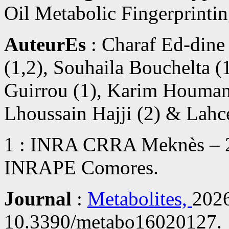
Oil Metabolic Fingerprinti
AuteurEs
: Charaf Ed-dine
(1,2), Souhaila Bouchelta (
Guirrou (1), Karim Houmana
Lhoussain Hajji (2) & Lahce
1 : INRA CRRA Meknès – 2
INRAPE Comores.
Journal
:
Metabolites,
2026
10.3390/metabo16020127.