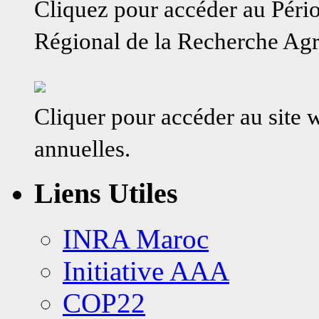
Cliquez pour accéder au Péri
modélisation
et
évaluation
Régional de la Recherche A
des
changements
microstructurau
Cliquer pour accéder au site
annuelles.
Liens Utiles
INRA Maroc
Initiative AAA
COP22