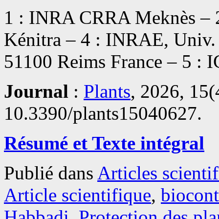
1 : INRA CRRA Meknès – 2
Kénitra – 4 : INRAE, Univ
51100 Reims France – 5 :
Journal
:
Plants
, 2026, 15(
10.3390/plants15040627.
Résumé et Texte intégral
Publié dans
Articles scienti
Article scientifique
,
biocont
Habbadi
,
Protection des pla