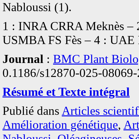
Nabloussi (1).
1 : INRA CRRA Meknès – 
USMBA FS Fès – 4 : UAE 
Journal
:
BMC Plant Biol
0.1186/s12870-025-08069-
Résumé et Texte intégral
Publié dans
Articles scienti
Amélioration génétique
,
Art
Nabloussi
,
Oléagineuses
,
Sé