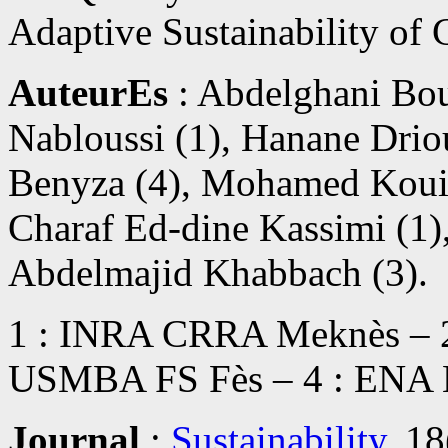
Adaptive Sustainability of
AuteurEs
: Abdelghani Bou
Nabloussi (1), Hanane Drio
Benyza (4), Mohamed Kouigh
Charaf Ed-dine Kassimi (1)
Abdelmajid Khabbach (3).
1 : INRA CRRA Meknès – 
USMBA FS Fès – 4 : ENA 
Journal
:
Sustainability
, 1