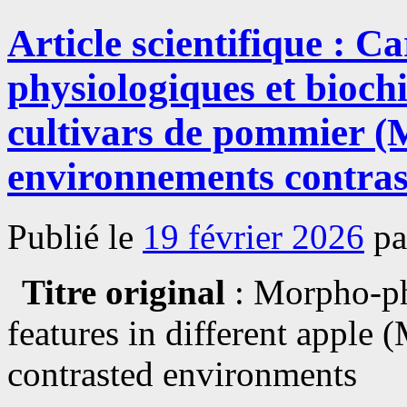
scientifique
:
Article scientifique : C
Flexibilité
écologique
et
physiologiques et bioch
adaptation
climatique
du
cultivars de pommier (
grenadier
(Punica
environnements contras
granatum
L.)
au
Maroc
Publié le
19 février 2026
pa
:
une
perspective
spatio-
Titre original
: Morpho-ph
temporelle
features in different apple 
contrasted environments