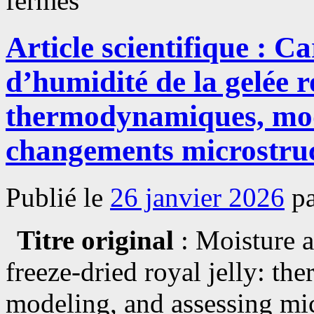
fermés
Article
scientifique
:
Article scientifique : C
Développement
d’un
cocktail
d’humidité de la gelée r
de
bactériophages
adapté
thermodynamiques, modé
avec
gestion
changements microstru
de
la
résistance
pour
Publié le
26 janvier 2026
p
le
contrôle
de
Dickeya
Titre original
: Moisture a
solani
chez
freeze-dried royal jelly: t
la
pomme
de
modeling, and assessing mic
terre.