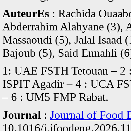
AuteurEs
: Rachida Ouaabo
Abderrahim Alahyane (3), 
Massaoudi (5), Jalal Isaad (
Bajoub (5), Said Ennahli (6
1: UAE FSTH Tetouan – 2 
ISPIT Agadir – 4 : UCA F
– 6 : UM5 FMP Rabat.
Journal
:
Journal of Food 
10.1016/j.jfoodeng.2026.1