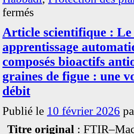
sur
fermés
Article
scientifique
:
Article scientifique : 
Caractérisation
des
multiples
apprentissage automatiq
mécanismes
de
biocontrôle
composés bioactifs anti
des
espèces
graines de figue : une v
de
Trichoderma
impliquées
débit
dans
la
protection
de
Publié le
10 février 2026
pa
la
vigne
contre
Titre original
: FTIR–Mach
Botrytis
cinerea