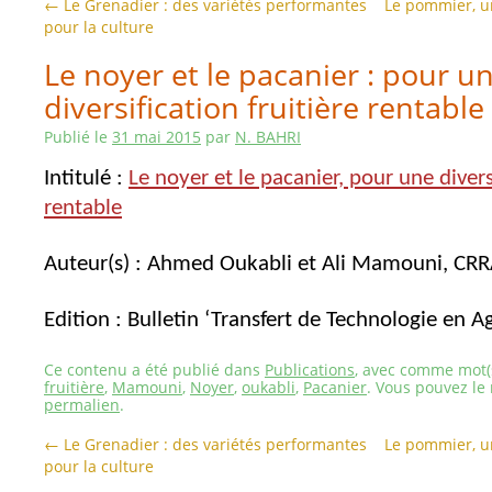
←
Le Grenadier : des variétés performantes
Le pommier, un
pour la culture
Le noyer et le pacanier : pour u
diversification fruitière rentable
Publié le
31 mai 2015
par
N. BAHRI
Intitulé :
Le noyer et le pacanier, pour une diversi
rentable
Auteur(s) : Ahmed Oukabli et Ali Mamouni, CR
Edition : Bulletin ‘Transfert de Technologie en Ag
Ce contenu a été publié dans
Publications
, avec comme mot(s
fruitière
,
Mamouni
,
Noyer
,
oukabli
,
Pacanier
. Vous pouvez le
permalien
.
←
Le Grenadier : des variétés performantes
Le pommier, un
pour la culture