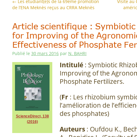
←
Les étudiant(e)s de la 69ème promotion
Visite au
de l’ENA Meknès reçus au CRRA Meknès
améric
Article scientifique : Symbioti
for Improving of the Agronomi
Effectiveness of Phosphate Fert
Publié le
30 mars 2016
par
N. BAHRI
Intitulé
: Symbiotic Rhizo
Improving of the Agronom
Phosphate Fertilizers.
(
Fr
: Les rhizobium symbi
l’amélioration de l’effic
des phosphates)
ScienceDirect, 138
(2016)
Auteurs
: Oufdou K., Bech