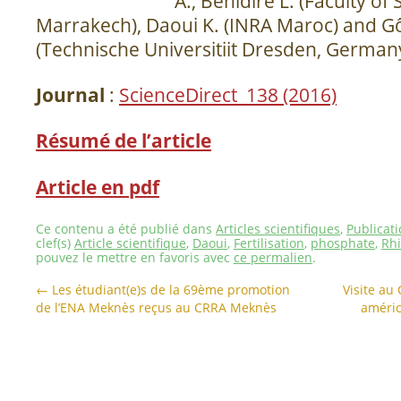
A., Benidire L. (Faculty of
Marrakech), Daoui K. (INRA Maroc) and Gô
(Technische Universitiit Dresden, German
Journal
:
ScienceDirect 138 (2016)
Résumé de l’article
Article en pdf
Ce contenu a été publié dans
Articles scientifiques
,
Publicat
clef(s)
Article scientifique
,
Daoui
,
Fertilisation
,
phosphate
,
Rhi
pouvez le mettre en favoris avec
ce permalien
.
←
Les étudiant(e)s de la 69ème promotion
Visite au
de l’ENA Meknès reçus au CRRA Meknès
améric