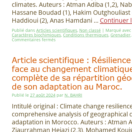
climates. Auteurs : Atman Adiba (1,2), Nab
Hassane Boudad (1), Hakim Outghouliast 
Haddioui (2), Anas Hamdani …
Continuer l
Publié dans
Articles scientifiques
,
Non classé
|
Marqué avec
Caractères biochimiques
,
Conditions thermiques
,
Grenadier
Commentaires fermés
Article scientifique : Résilienc
face au changement climatique
complète de sa répartition gé
de son adaptation au Maroc.
Publié le
27 août 2024
par
N. BAHRI
Intitulé original : Climate change resilie
comprehensive analysis of geographical d
adaptation in Morocco. Auteurs : Atman Ad
Ziaurrahman Hejazi (2,3), Mohamed Kouigh