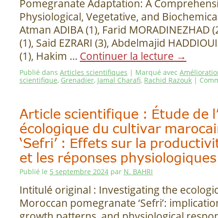
Pomegranate Adaptation: A Comprehensi
Physiological, Vegetative, and Biochemical
Atman ADIBA (1), Farid MORADINEZHAD (
(1), Said EZRARI (3), Abdelmajid HADDIOU
(1), Hakim …
Continuer la lecture
→
Publié dans
Articles scientifiques
|
Marqué avec
Amélioratio
scientifique
,
Grenadier
,
Jamal Charafi
,
Rachid Razouk
|
Comm
Article scientifique : Étude de l
écologique du cultivar maroca
‘Sefri’ : Effets sur la productiv
et les réponses physiologiques
Publié le
5 septembre 2024
par
N. BAHRI
Intitulé original : Investigating the ecologi
Moroccan pomegranate ‘Sefri’: implication
growth patterns, and physiological respon