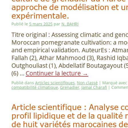
approche de modélisation et un
expérimentale.
Publié le
5 mars 2025
par
N. BAHRI
Titre original : Assessing climatic and geno
Moroccan pomegranate cultivation: a mo
and empirical validation. AuteurEs : Atman
Fallah (2), Athar Mahmood (3), Rashid Iqba
Outghouliast (1), Abdellatif Boutagayout 
(6) …
Continuer la lecture
→
Publié dans
Articles scientifiques
,
Non classé
|
Marqué avec
compatibilité climatique
,
Grenadier
,
Jamal Charafi
|
Comment
Article scientifique : Analyse 
profil lipidique et de la qualité 
de huit variétés marocaines d