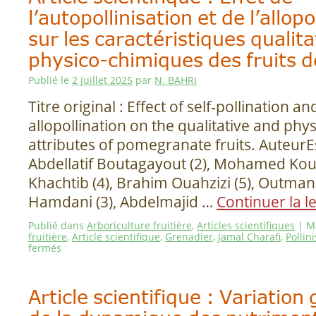
l’autopollinisation et de l’allopo
sur les caractéristiques qualita
physico-chimiques des fruits d
Publié le
2 juillet 2025
par
N. BAHRI
Titre original : Effect of self‑pollination a
allopollination on the qualitative and phy
attributes of pomegranate fruits. AuteurEs
Abdellatif Boutagayout (2), Mohamed Koui
Khachtib (4), Brahim Ouahzizi (5), Outman
Hamdani (3), Abdelmajid …
Continuer la l
Publié dans
Arboriculture fruitière
,
Articles scientifiques
|
M
fruitière
,
Article scientifique
,
Grenadier
,
Jamal Charafi
,
Pollin
fermés
Article scientifique : Variatio