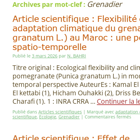
Grenadier
Archives par mot-clef :
Article scientifique : Flexibilit
adaptation climatique du gren
granatum L.) au Maroc : une p
spatio-temporelle
Publié le
3 mars 2026
par
N. BAHRI
Titre original : Ecological flexibility and c
pomegranate (Punica granatum L.) in mor
temporal perspective AuteurEs : Kamal El F
El kettabi (1), Hicham Ouhakki (2), Driss Be
Charafi (1). 1 : INRA CRRA …
Continuer la 
Publié dans
Articles scientifiques
|
Marqué avec
adaptation 
scientifique
,
Ecologie
,
Grenadier
|
Commentaires fermés
Article scientifique : Effet de