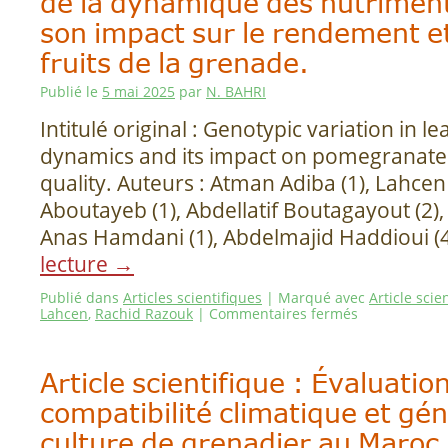
de la dynamique des nutriments
son impact sur le rendement et
fruits de la grenade.
Publié le
5 mai 2025
par
N. BAHRI
Intitulé original : Genotypic variation in le
dynamics and its impact on pomegranate y
quality. Auteurs : Atman Adiba (1), Lahcen 
Aboutayeb (1), Abdellatif Boutagayout (2), 
Anas Hamdani (1), Abdelmajid Haddioui (
lecture
→
Publié dans
Articles scientifiques
|
Marqué avec
Article scie
Lahcen
,
Rachid Razouk
|
Commentaires fermés
Article scientifique : Évaluation
compatibilité climatique et gé
culture de grenadier au Maroc 