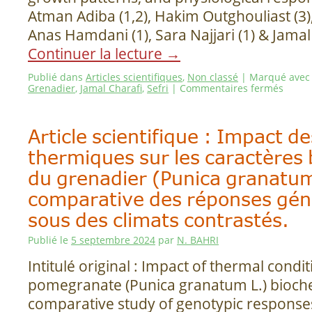
Atman Adiba (1,2), Hakim Outghouliast (3),
Anas Hamdani (1), Sara Najjari (1) & Jamal 
Continuer la lecture
→
Publié dans
Articles scientifiques
,
Non classé
|
Marqué avec
Grenadier
,
Jamal Charafi
,
Sefri
|
Commentaires fermés
Article scientifique : Impact d
thermiques sur les caractères
du grenadier (Punica granatum
comparative des réponses gén
sous des climats contrastés.
Publié le
5 septembre 2024
par
N. BAHRI
Intitulé original : Impact of thermal condi
pomegranate (Punica granatum L.) biochem
comparative study of genotypic response