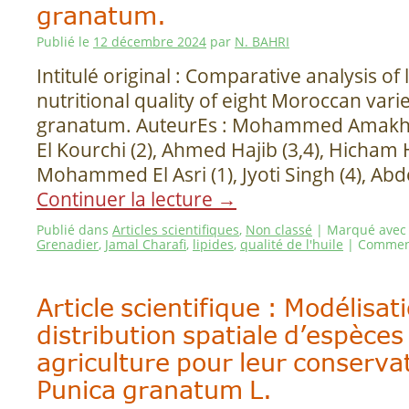
granatum.
Publié le
12 décembre 2024
par
N. BAHRI
Intitulé original : Comparative analysis of l
nutritional quality of eight Moroccan varie
granatum. AuteurEs : Mohammed Amakh
El Kourchi (2), Ahmed Hajib (3,4), Hicham 
Mohammed El Asri (1), Jyoti Singh (4), Abd
Continuer la lecture
→
Publié dans
Articles scientifiques
,
Non classé
|
Marqué avec
Grenadier
,
Jamal Charafi
,
lipides
,
qualité de l'huile
|
Comment
Article scientifique : Modélisat
distribution spatiale d’espèces
agriculture pour leur conservat
Punica granatum L.