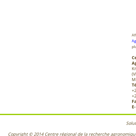
Af
Ag
pl
C
A
K
(V
M
Té
+
+
Fa
E-
Solu
Copyright © 2014
Centre régional de la recherche agronomiq