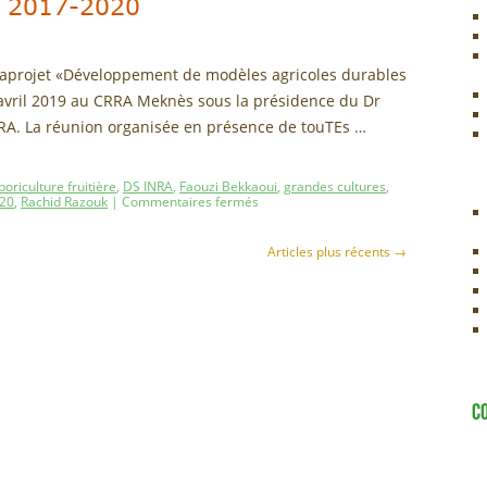
MT 2017-2020
aprojet «Développement de modèles agricoles durables
15 avril 2019 au CRRA Meknès sous la présidence du Dr
INRA. La réunion organisée en présence de touTEs …
boriculture fruitière
,
DS INRA
,
Faouzi Bekkaoui
,
grandes cultures
,
20
,
Rachid Razouk
|
Commentaires fermés
Articles plus récents
→
C