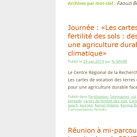
Faouzi B
Archives par mot-clef :
Journée : «Les cartes
fertilité des sols : d
une agriculture dur
climatique»
Publié le
24 juin 2019
par
N. BAHRI
Le Centre Régional de la Recherc
Les cartes de vocation des terres e
pour une agriculture durable fa
Publié dans
Fertilisation
,
Séminaires
,
sol
bentaïbi
,
cartes de fertilité des sols
,
Cart
Iaaich
,
Journée
,
Kamel Hidane
,
Karima B
Commentaires fermés
Réunion à mi-parcou