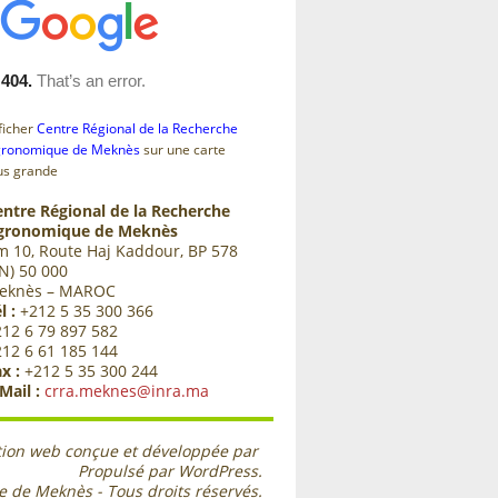
ficher
Centre Régional de la Recherche
ronomique de Meknès
sur une carte
us grande
entre Régional de la Recherche
gronomique de Meknès
m 10, Route Haj Kaddour, BP 578
N) 50 000
eknès – MAROC
l :
+212 5 35 300 366
212 6 79 897 582
212 6 61 185 144
x :
+212 5 35 300 244
Mail :
crra.meknes@inra.ma
tion web conçue et développée par
Propulsé par WordPress.
ue de Meknès
- Tous droits réservés.