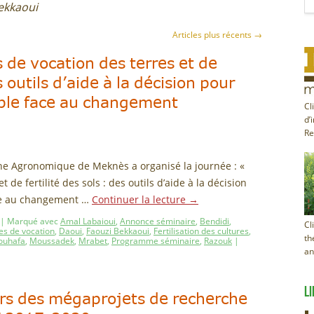
ekkaoui
Articles plus récents
→
 de vocation des terres et de
es outils d’aide à la décision pour
able face au changement
Cl
d’
Re
he Agronomique de Meknès a organisé la journée : «
t de fertilité des sols : des outils d’aide à la décision
ce au changement …
Continuer la lecture
→
|
Marqué avec
Amal Labaioui
,
Annonce séminaire
,
Bendidi
,
Cl
es de vocation
,
Daoui
,
Faouzi Bekkaoui
,
Fertilisation des cultures
,
th
ouhafa
,
Moussadek
,
Mrabet
,
Programme séminaire
,
Razouk
|
an
LI
rs des mégaprojets de recherche