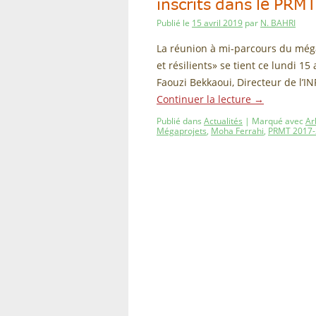
inscrits dans le PR
Publié le
15 avril 2019
par
N. BAHRI
La réunion à mi-parcours du még
et résilients» se tient ce lundi 
Faouzi Bekkaoui, Directeur de l’
Continuer la lecture
→
Publié dans
Actualités
|
Marqué avec
Ar
Mégaprojets
,
Moha Ferrahi
,
PRMT 2017-