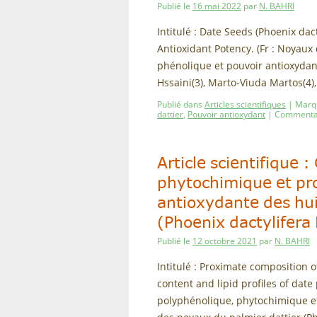
Publié le
16 mai 2022
par
N. BAHRI
Intitulé : Date Seeds (Phoenix dact
Antioxidant Potency. (Fr : Noyaux 
phénolique et pouvoir antioxydant
Hssaini(3), Marto-Viuda Martos(4)
Publié dans
Articles scientifiques
|
Marq
dattier
,
Pouvoir antioxydant
|
Commentai
Article scientifique 
phytochimique et prof
antioxydante des hui
(Phoenix dactylifera 
Publié le
12 octobre 2021
par
N. BAHRI
Intitulé : Proximate composition o
content and lipid profiles of date 
polyphénolique, phytochimique et 