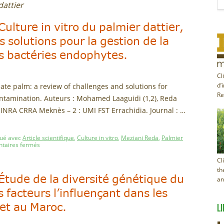
dattier
 Culture in vitro du palmier dattier,
s solutions pour la gestion de la
s bactéries endophytes.
Cl
f date palm: a review of challenges and solutions for
d’
Re
ntamination. Auteurs : Mohamed Laaguidi (1,2), Reda
: INRA CRRA Meknès – 2 : UMI FST Errachidia. Journal : …
ué avec
Article scientifique
,
Culture in vitro
,
Meziani Reda
,
Palmier
taires fermés
Cl
th
: Étude de la diversité génétique du
an
s facteurs l’influençant dans les
let au Maroc.
LI