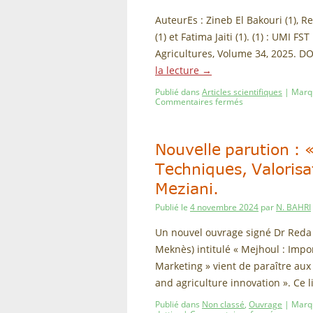
AuteurEs : Zineb El Bakouri (1), 
(1) et Fatima Jaiti (1). (1) : UMI 
Agricultures, Volume 34, 2025. D
la lecture
→
Publié dans
Articles scientifiques
|
Marq
Commentaires fermés
Nouvelle parution : 
Techniques, Valorisa
Meziani.
Publié le
4 novembre 2024
par
N. BAHRI
Un nouvel ouvrage signé Dr Reda
Meknès) intitulé « Mejhoul : Impo
Marketing » vient de paraître aux
and agriculture innovation ». Ce 
Publié dans
Non classé
,
Ouvrage
|
Marq