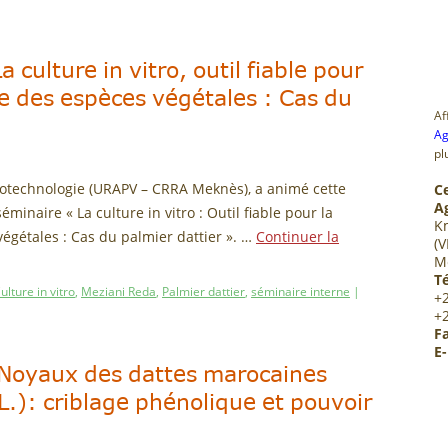
 culture in vitro, outil fiable pour
e des espèces végétales : Cas du
Af
Ag
pl
otechnologie (URAPV – CRRA Meknès), a animé cette
C
A
minaire « La culture in vitro : Outil fiable pour la
K
égétales : Cas du palmier dattier ». …
Continuer la
(V
M
Té
ulture in vitro
,
Meziani Reda
,
Palmier dattier
,
séminaire interne
|
+
+
Fa
E-
 : Noyaux des dattes marocaines
L.): criblage phénolique et pouvoir