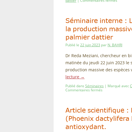
dattier
|
Commentaires fermés
Séminaire interne : La
la production massiv
palmier dattier
Publié le
22 juin 2023
par
N. BAHRI
Dr Reda Meziani, chercheur en bi
matinée du jeudi 22 juin 2023 le sé
production massive des espèces v
lecture
→
Publié dans
Séminaires
|
Marqué avec
C
Commentaires fermés
Article scientifique
(Phoenix dactylifera 
antioxydant.