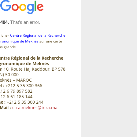
ficher
Centre Régional de la Recherche
ronomique de Meknès
sur une carte
us grande
entre Régional de la Recherche
gronomique de Meknès
m 10, Route Haj Kaddour, BP 578
N) 50 000
eknès – MAROC
l :
+212 5 35 300 366
212 6 79 897 582
212 6 61 185 144
x :
+212 5 35 300 244
Mail :
crra.meknes@inra.ma