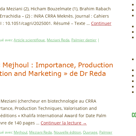
Reda Meziani (2), Hicham Bouzelmate (1), Brahim Rabach
FST Errachidia – (2) : INRA CRRA Meknès. Journal : Cahiers
OI : 10.1051/cagri/2025001. Résumé – Texte …
Continuer
ué avec
Article scientifique
,
Meziani Reda
,
Palmier dattier
|
« Mejhoul : Importance, Production
tion and Marketing » de Dr Reda
 Meziani (chercheur en biotechnologie au CRRA
rtance, Production Techniques, Valorisation and
C
 éditions « Khalifa International Award for Date Palm
livre de 140 pages …
Continuer la lecture
→
ué avec
Mejhoul
,
Meziani Reda
,
Nouvelle édition
,
Ouvrage
,
Palmier