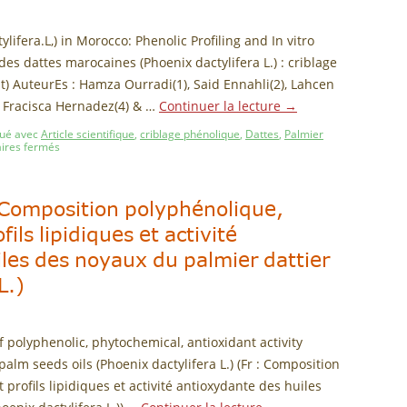
ylifera.L,) in Morocco: Phenolic Profiling and In vitro
des dattes marocaines (Phoenix dactylifera L.) : criblage
) AuteurEs : Hamza Ourradi(1), Said Ennahli(2), Lahcen
, Fracisca Hernadez(4) & …
Continuer la lecture
→
ué avec
Article scientifique
,
criblage phénolique
,
Dattes
,
Palmier
res fermés
: Composition polyphénolique,
ils lipidiques et activité
les des noyaux du palmier dattier
L.)
f polyphenolic, phytochemical, antioxidant activity
palm seeds oils (Phoenix dactylifera L.) (Fr : Composition
profils lipidiques et activité antioxydante des huiles