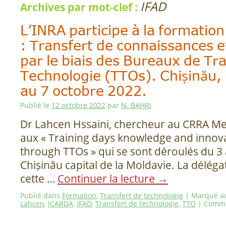
IFAD
Archives par mot-clef :
L’INRA participe à la formation
: Transfert de connaissances e
par le biais des Bureaux de Tr
Technologie (TTOs). Chișinău,
au 7 octobre 2022.
Publié le
12 octobre 2022
par
N. BAHRI
Dr Lahcen Hssaini, chercheur au CRRA Mek
aux « Training days knowledge and innova
through TTOs » qui se sont déroulés du 3
Chișinău capital de la Moldavie. La délég
cette …
Continuer la lecture
→
Publié dans
Formation
,
Transfert de technologie
|
Marqué a
Lahcen
,
ICARDA
,
IFAD
,
Transfert de technologie
,
TTO
|
Comme