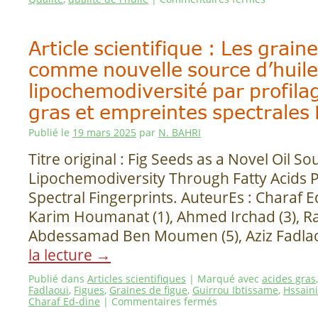
Article scientifique : Les grain
comme nouvelle source d’huile 
lipochemodiversité par profila
gras et empreintes spectrales 
Publié le
19 mars 2025
par
N. BAHRI
Titre original : Fig Seeds as a Novel Oil So
Lipochemodiversity Through Fatty Acids P
Spectral Fingerprints. AuteurEs : Charaf Ed
Karim Houmanat (1), Ahmed Irchad (3), Ra
Abdessamad Ben Moumen (5), Aziz Fadlao
la lecture
→
Publié dans
Articles scientifiques
|
Marqué avec
acides gras
Fadlaoui
,
Figues
,
Graines de figue
,
Guirrou Ibtissame
,
Hssain
Charaf Ed-dine
|
Commentaires fermés