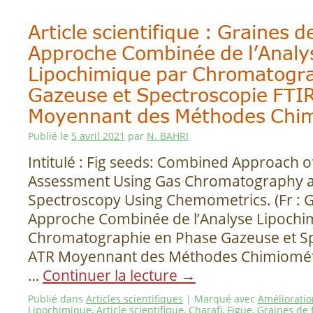
Article scientifique : Graines d
Approche Combinée de l’Analy
Lipochimique par Chromatogra
Gazeuse et Spectroscopie FTI
Moyennant des Méthodes Chi
Publié le
5 avril 2021
par
N. BAHRI
Intitulé : Fig seeds: Combined Approach o
Assessment Using Gas Chromatography a
Spectroscopy Using Chemometrics. (Fr : Gr
Approche Combinée de l’Analyse Lipochi
Chromatographie en Phase Gazeuse et Sp
ATR Moyennant des Méthodes Chimiométr
…
Continuer la lecture
→
Publié dans
Articles scientifiques
|
Marqué avec
Amélioratio
Lipochimique
,
Article scientifique
,
Charafi
,
Figue
,
Graines de 