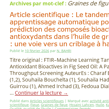
Graines de figu
Archives par mot-clef :
Article scientifique : Le tande
apprentissage automatique po
prédiction des composés bioact
antioxydants dans l’huile de gr
: une voie vers un criblage à h
Publié le
10 février 2026
par
N. BAHRI
Titre original : FTIR–Machine Learning Ta
Antioxidant Bioactives in Fig Seed Oil: A 
Throughput Screening AuteurEs : Charaf 
(1,2), Souhaila Bouchelta (1), Souhaila Had
Guirrou (1), Ahmed Irchad (3), Fedoua Diai 
…
Continuer la lecture
→
Publié dans
Articles scientifiques
|
Marqué avec
activité an
scientifique
,
Figue
,
Graines de figue
,
Hssaini Lahcen
,
Huile
,
K
Qualité
,
qualité de l'huile
|
Commentaires fermés