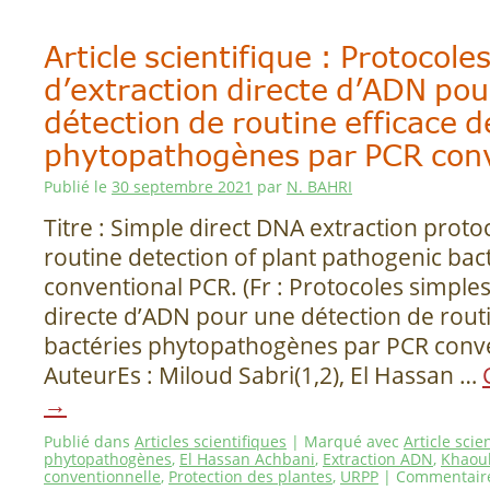
Article scientifique : Protocole
d’extraction directe d’ADN pou
détection de routine efficace d
phytopathogènes par PCR conv
Publié le
30 septembre 2021
par
N. BAHRI
Titre : Simple direct DNA extraction protoc
routine detection of plant pathogenic bact
conventional PCR. (Fr : Protocoles simples
directe d’ADN pour une détection de routi
bactéries phytopathogènes par PCR conve
AuteurEs : Miloud Sabri(1,2), El Hassan …
→
Publié dans
Articles scientifiques
|
Marqué avec
Article scie
phytopathogènes
,
El Hassan Achbani
,
Extraction ADN
,
Khaou
conventionnelle
,
Protection des plantes
,
URPP
|
Commentair