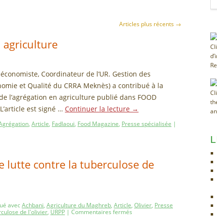
Articles plus récents
→
n agriculture
Cl
d’
Re
-économiste, Coordinateur de l’UR. Gestion des
nomie et Qualité du CRRA Meknès) a contribué à la
Cl
 de l’agrégation en agriculture publié dans FOOD
th
’article est signé …
Continuer la lecture
→
an
Agrégation
,
Article
,
Fadlaoui
,
Food Magazine
,
Presse spécialisée
|
L
e lutte contre la tuberculose de
ué avec
Achbani
,
Agriculture du Maghreb
,
Article
,
Olivier
,
Presse
culose de l'olivier
,
URPP
|
Commentaires fermés