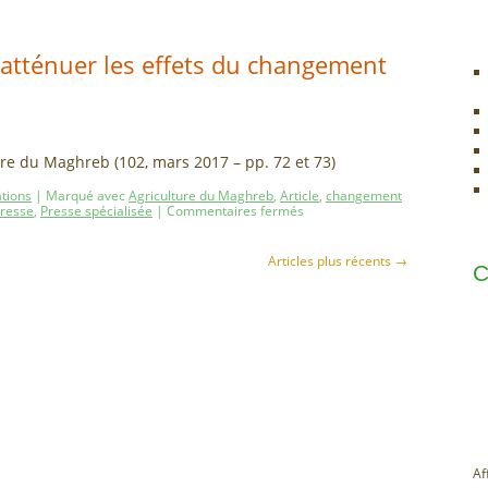
ur atténuer les effets du changement
lture du Maghreb (102, mars 2017 – pp. 72 et 73)
ations
|
Marqué avec
Agriculture du Maghreb
,
Article
,
changement
resse
,
Presse spécialisée
|
Commentaires fermés
Articles plus récents
→
C
Af