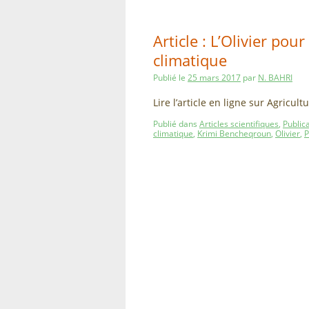
Article : L’Olivier po
climatique
Publié le
25 mars 2017
par
N. BAHRI
Lire l’article en ligne sur Agricu
Publié dans
Articles scientifiques
,
Public
climatique
,
Krimi Bencheqroun
,
Olivier
,
P