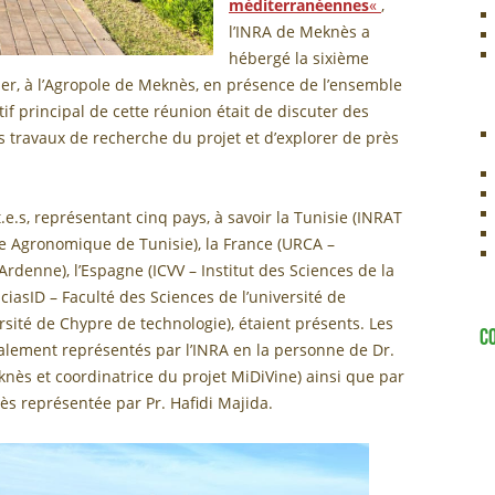
méditerranéennes
«
,
l’INRA de Meknès a
hébergé la sixième
ier, à l’Agropole de Meknès, en présence de l’ensemble
tif principal de cette réunion était de discuter des
s travaux de recherche du projet et d’explorer de près
.e.s, représentant cinq pays, à savoir la Tunisie (INRAT
he Agronomique de Tunisie), la France (URCA –
denne), l’Espagne (ICVV – Institut des Sciences de la
nciasID – Faculté des Sciences de l’université de
rsité de Chypre de technologie), étaient présents. Les
C
alement représentés par l’INRA en la personne de Dr.
s et coordinatrice du projet MiDiVine) ainsi que par
ès représentée par Pr. Hafidi Majida.