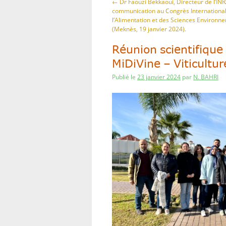
←
Dr Faouzi Bekkaoui, Directeur de l’IN
communication au Congrès Internationa
l’Alimentation et des Sciences Environn
(Meknès, 19 janvier 2024).
Réunion scientifiqu
MiDiVine – Viticultu
Publié le
23 janvier 2024
par
N. BAHRI