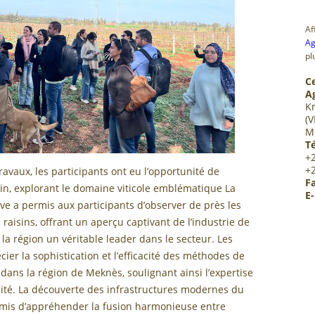
Af
Ag
pl
C
A
K
(V
M
Té
+
+
ravaux, les participants ont eu l’opportunité de
Fa
rain, explorant le domaine viticole emblématique La
E-
ve a permis aux participants d’observer de près les
raisins, offrant un aperçu captivant de l’industrie de
e la région un véritable leader dans le secteur. Les
cier la sophistication et l’efficacité des méthodes de
dans la région de Meknès, soulignant ainsi l’expertise
alité. La découverte des infrastructures modernes du
rmis d’appréhender la fusion harmonieuse entre