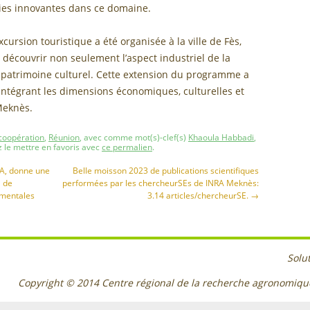
gies innovantes dans ce domaine.
ursion touristique a été organisée à la ville de Fès,
 découvrir non seulement l’aspect industriel de la
 patrimoine culturel. Cette extension du programme a
 intégrant les dimensions économiques, culturelles et
Meknès.
 coopération
,
Réunion
, avec comme mot(s)-clef(s)
Khaoula Habbadi
,
z le mettre en favoris avec
ce permalien
.
RA, donne une
Belle moisson 2023 de publications scientifiques
l de
performées par les chercheurSEs de INRA Meknès:
ementales
3.14 articles/chercheurSE.
→
Solu
Copyright © 2014
Centre régional de la recherche agronomiq