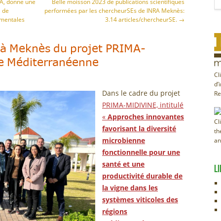
RA, donne une
Belle moisson 2023 de publications scientifiques
l de
performées par les chercheurSEs de INRA Meknès:
ementales
3.14 articles/chercheurSE.
→
e à Meknès du projet PRIMA-
re Méditerranéenne
Cl
d’
Dans le cadre du projet
Re
PRIMA-MIDIVINE, intitulé
«
Approches innovantes
Cl
favorisant la diversité
th
microbienne
an
fonctionnelle pour une
santé et une
LI
productivité durable de
la vigne dans les
systèmes viticoles des
régions