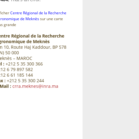
ficher
Centre Régional de la Recherche
ronomique de Meknès
sur une carte
us grande
entre Régional de la Recherche
gronomique de Meknès
m 10, Route Haj Kaddour, BP 578
N) 50 000
eknès – MAROC
l :
+212 5 35 300 366
212 6 79 897 582
212 6 61 185 144
x :
+212 5 35 300 244
Mail :
crra.meknes@inra.ma