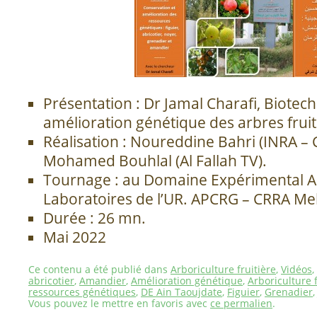
Présentation : Dr Jamal Charafi, Biotech
amélioration génétique des arbres fruit
Réalisation : Noureddine Bahri (INRA 
Mohamed Bouhlal (Al Fallah TV).
Tournage : au Domaine Expérimental Ai
Laboratoires de l’UR. APCRG – CRRA Mekn
Durée : 26 mn.
Mai 2022
Ce contenu a été publié dans
Arboriculture fruitière
,
Vidéos
,
abricotier
,
Amandier
,
Amélioration génétique
,
Arboriculture f
ressources génétiques
,
DE Ain Taoujdate
,
Figuier
,
Grenadier
Vous pouvez le mettre en favoris avec
ce permalien
.