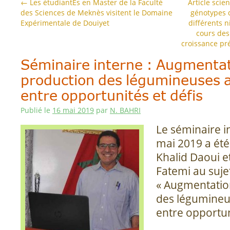
←
Les étudiantEs en Master de la Faculté
Article scie
des Sciences de Meknès visitent le Domaine
génotypes d
Expérimentale de Douiyet
différents 
cours des
croissance pr
Séminaire interne : Augmentat
production des légumineuses a
entre opportunités et défis
Publié le
16 mai 2019
par
N. BAHRI
Le séminaire i
mai 2019 a ét
Khalid Daoui et
Fatemi au suje
« Augmentatio
des légumineu
entre opportuni